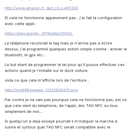
http://www.amazon.fr...&pf_rd_i=405320
Et cela ne fonctionne apparement pas... j'ai fait la configuration
avec cette appli :
https://play.google....GF1bmNoZXIiXQ..
Le téléphone reconnait le tag mais je n'arrive pas a écrire
dessus, j'ai programmé quelques action simple comme : activer le
bluetooth, le gps etc...
Le but etant de programmer le tel pour qu'il puisse effectuer ces
actions quand je l'installe sur le dock voiture.
voila ce que cela m'affiche lors de l'ecriture :
http://img688.images...12122909325.png
Par contre je ne sais pas pourquoi cela ne fonctionne pas, est ce
que cela vient du telephone, de l'appli, des TAG NFC ou tous
simplement de moi....
Si quelqu'un a deja essayé pourrait il m'indiquer la marche à
suivre et surtous quel TAG NFC serait compatible avec le