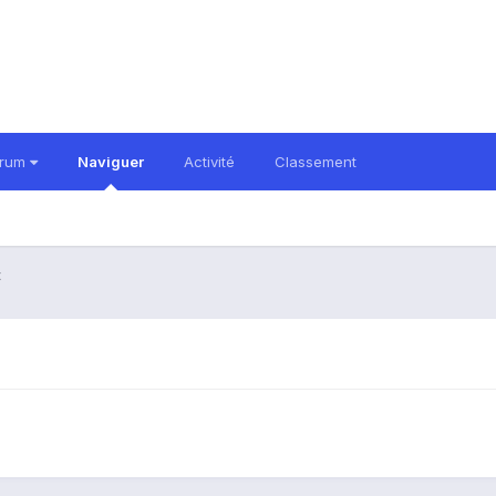
orum
Naviguer
Activité
Classement
t