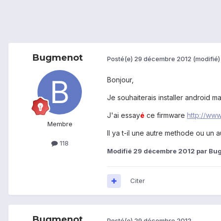
Bugmenot
Posté(e)
29 décembre 2012
(modifié)
Bonjour,
Je souhaiterais installer android m
J'ai essay
é
ce firmware
http://www
Membre
Il ya t-il une autre methode ou un 
118
Modifié
29 décembre 2012
par Bu
Citer
Bugmenot
Posté(e)
29 décembre 2012