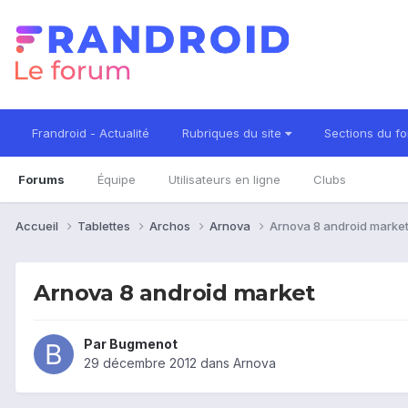
Frandroid - Actualité
Rubriques du site
Sections du f
Forums
Équipe
Utilisateurs en ligne
Clubs
Accueil
Tablettes
Archos
Arnova
Arnova 8 android marke
Arnova 8 android market
Par
Bugmenot
29 décembre 2012
dans
Arnova