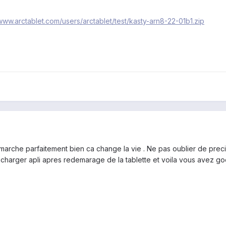
/www.arctablet.com/users/arctablet/test/kasty-arn8-22-01b1.zip
arche parfaitement bien ca change la vie . Ne pas oublier de precise
lécharger apli apres redemarage de la tablette et voila vous avez goo