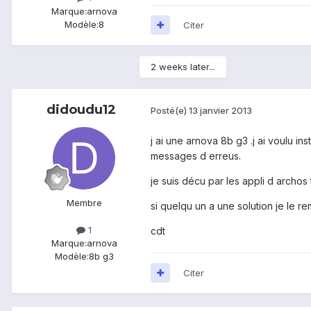
Marque:
arnova
Modèle:
8
Citer
2 weeks later...
didoudu12
Posté(e)
13 janvier 2013
j ai une arnova 8b g3 .j ai voulu ins
messages d erreus.
je suis décu par les appli d archos
Membre
si quelqu un a une solution je le 
1
cdt
Marque:
arnova
Modèle:
8b g3
Citer