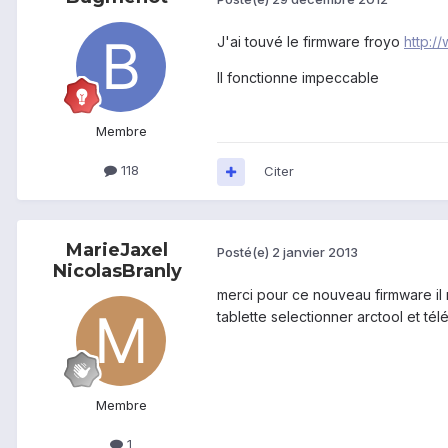
J'ai touvé le firmware froyo
http:/
Il fonctionne impeccable
Membre
118
Citer
MarieJaxel
Posté(e)
2 janvier 2013
NicolasBranly
merci pour ce nouveau firmware il m
tablette selectionner arctool et té
Membre
1