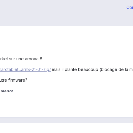
Co
arket sur une arnova 8.
.arctablet...arn8-21-01-zip/
mais il plante beaucoup (blocage de la m
autre firmware?
gmenot