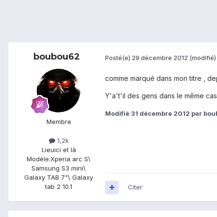
boubou62
Posté(e)
29 décembre 2012
(modifié)
comme marqué dans mon titre , depu
Y'a't'il des gens dans le même ca
Modifié
31 décembre 2012
par bou
Membre
1,2k
Lieu
ici et là
Modèle:
Xperia arc S\
Samsung S3 mini\
Galaxy TAB 7"\ Galaxy
tab 2 10.1
Citer