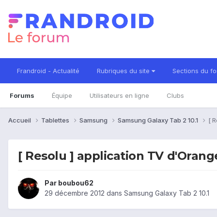
Frandroid - Actualité
Rubriques du site
Sections du f
Forums
Équipe
Utilisateurs en ligne
Clubs
Accueil
Tablettes
Samsung
Samsung Galaxy Tab 2 10.1
[ 
[ Resolu ] application TV d'Orang
Par
boubou62
29 décembre 2012
dans
Samsung Galaxy Tab 2 10.1