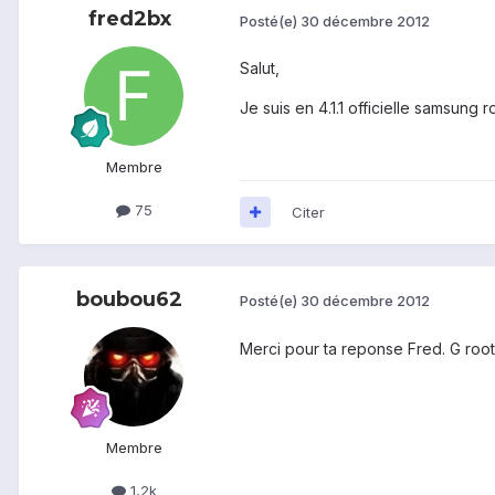
fred2bx
Posté(e)
30 décembre 2012
Salut,
Je suis en 4.1.1 officielle samsung 
Membre
75
Citer
boubou62
Posté(e)
30 décembre 2012
Merci pour ta reponse Fred. G rooté e
Membre
1,2k