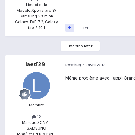
Lieu
ici et là
Modèle:
Xperia arc S\
Samsung S3 mini\
Galaxy TAB 7"\ Galaxy
tab 2 10.1
Citer
3 months later...
laeti29
Posté(e)
23 avril 2013
Même problème avec l'appli Orange
Membre
12
Marque:
SONY -
SAMSUNG
Modèle:
XPERIA ION -