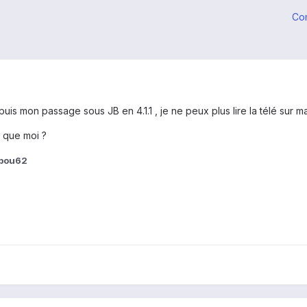
Co
is mon passage sous JB en 4.1.1 , je ne peux plus lire la télé sur m
s que moi ?
bou62