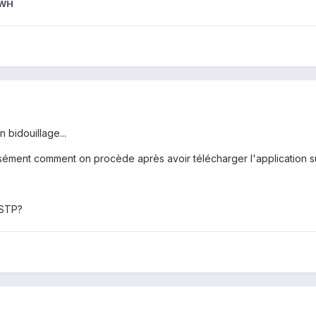
CWH
n bidouillage...
sément comment on procède après avoir télécharger l'application su
 STP?