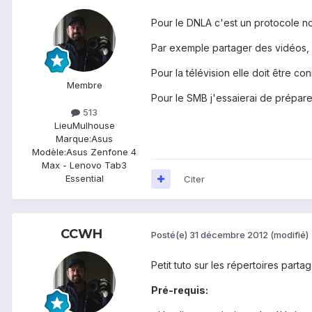
Pour le DNLA c'est un protocole n
Par exemple partager des vidéos, 
Pour la télévision elle doit être c
Membre
Pour le SMB j'essaierai de prépare
513
Lieu
Mulhouse
Marque:
Asus
Modèle:
Asus Zenfone 4
Max - Lenovo Tab3
Essential
Citer
CCWH
Posté(e)
31 décembre 2012
(modifié)
Petit tuto sur les répertoires partag
Pré-requis: