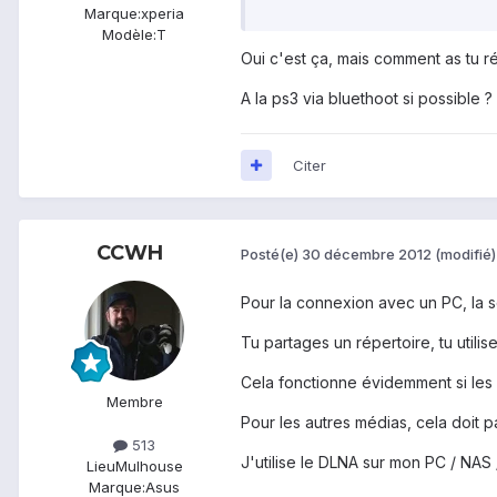
Marque:
xperia
Modèle:
T
Oui c'est ça, mais comment as tu réus
A la ps3 via bluethoot si possible ?
Citer
CCWH
Posté(e)
30 décembre 2012
(modifié)
Pour la connexion avec un PC, la s
Tu partages un répertoire, tu utilis
Cela fonctionne évidemment si les
Membre
Pour les autres médias, cela doit p
513
J'utilise le DLNA sur mon PC / NAS 
Lieu
Mulhouse
Marque:
Asus