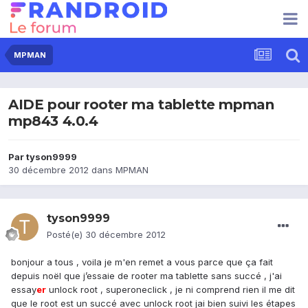
MPMAN
AIDE pour rooter ma tablette mpman
mp843 4.0.4
Par
tyson9999
30 décembre 2012
dans
MPMAN
tyson9999
Posté(e)
30 décembre 2012
bonjour a tous , voila je m'en remet a vous parce que ça fait
depuis noël que j’essaie de rooter ma tablette sans succé , j'ai
essay
er
unlock root , superoneclick , je ni comprend rien il me dit
que le root est un succé avec unlock root jai bien suivi les étapes