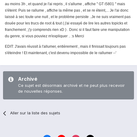
au moins 3h , et quand je l'ai repris , il s'allume , affiche '' GT i5801 '' mais
s'éteint. Puis se rallume , affiche la même pas , et se re éteint,...
Je l'ai donc
laissé à sec toute une nuit , et le problème persiste ..
Je ne suis vraiment pas
douée pour les trucs de root & tout ( j'ai essayé de lire les autres topicks et
franchement ; j'y comprends rien xD ) . Donc si il faut faire une manipulation
du genre, si vous pouviez m'expliquer .. :s
Merci
EDIT: J'avais réussit à l'allumer, entièrement , mais il finissait toujours pas
s'éteindre ! Et maintenant, c'est devenu impossible de le rallumer --'
Archivé
Ce sujet est désormais archivé et ne peut plus recevoir
de nouvelles réponses.
Aller sur la liste des sujets