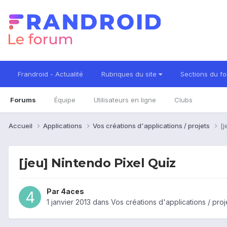
Frandroid - Actualité
Rubriques du site
Sections du f
Forums
Équipe
Utilisateurs en ligne
Clubs
Accueil
Applications
Vos créations d'applications / projets
[j
[jeu] Nintendo Pixel Quiz
Par
4aces
1 janvier 2013
dans
Vos créations d'applications / proj