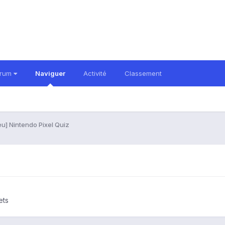
orum
Naviguer
Activité
Classement
eu] Nintendo Pixel Quiz
ets