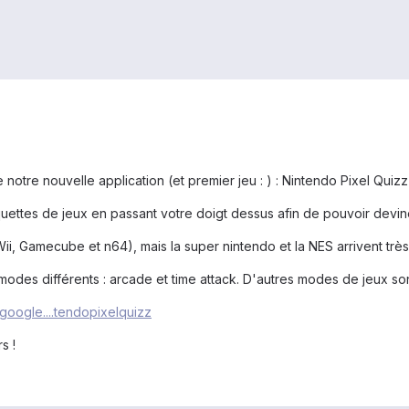
 notre nouvelle application (et premier jeu : ) : Nintendo Pixel Quizz
quettes de jeux en passant votre doigt dessus afin de pouvoir devi
 (Wii, Gamecube et n64), mais la super nintendo et la NES arrivent tr
modes différents : arcade et time attack. D'autres modes de jeux sont
y.google....tendopixelquizz
s !