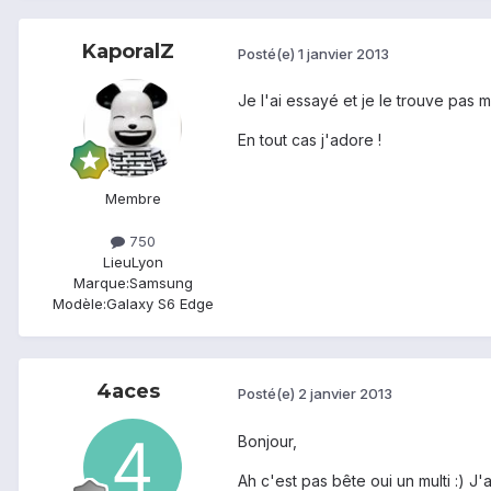
KaporalZ
Posté(e)
1 janvier 2013
Je l'ai essayé et je le trouve pas m
En tout cas j'adore !
Membre
750
Lieu
Lyon
Marque:
Samsung
Modèle:
Galaxy S6 Edge
4aces
Posté(e)
2 janvier 2013
Bonjour,
Ah c'est pas bête oui un multi :) J