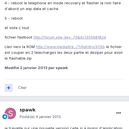
4 - reboot le telephone en mode recovery et flasher la rom faire
d'abord un wip data et cache
5 - reboot
et voila c tout
fichier fastboot
http://forum.xda-dev...70&d=1355681824
LIen vers la ROM
http://www.mediafire.../?r6qh9nx3i13l9
le fichier
est couper en 2 telechargez les deux partie et deziper pour avoir
le flashable.zip
Modifié
2 janvier 2013
par spawk
Citer
spawk
Posté(e)
4 janvier 2013
je travaille sur une nouvelle version celle si a moins d'application