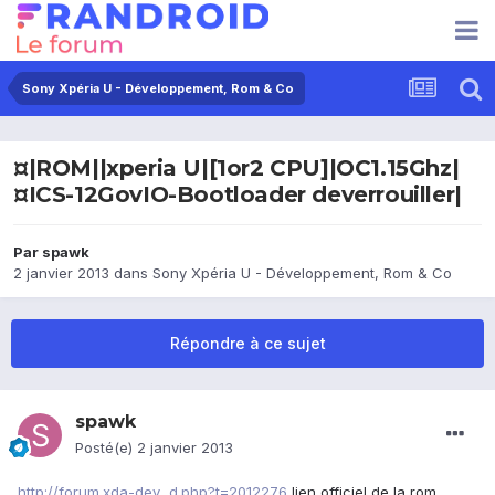
Sony Xpéria U - Développement, Rom & Co
¤|ROM||xperia U|[1or2 CPU]|OC1.15Ghz|
¤ICS-12GovIO-Bootloader deverrouiller|
Par
spawk
2 janvier 2013
dans
Sony Xpéria U - Développement, Rom & Co
Répondre à ce sujet
spawk
Posté(e)
2 janvier 2013
http://forum.xda-dev...d.php?t=2012276
lien officiel de la rom