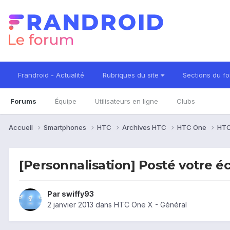
Frandroid - Actualité
Rubriques du site
Sections du f
Forums
Équipe
Utilisateurs en ligne
Clubs
Accueil
Smartphones
HTC
Archives HTC
HTC One
HTC
[Personnalisation] Posté votre éc
Par
swiffy93
2 janvier 2013
dans
HTC One X - Général