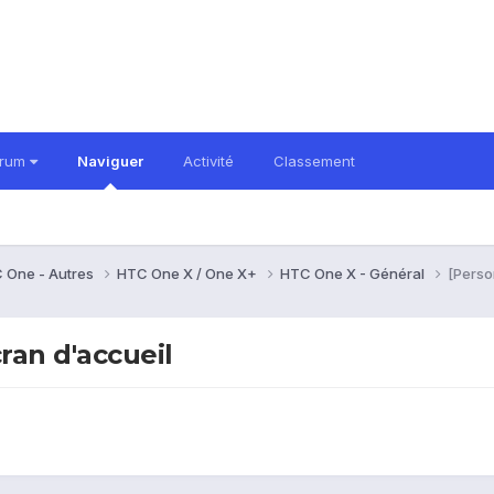
orum
Naviguer
Activité
Classement
 One - Autres
HTC One X / One X+
HTC One X - Général
[Perso
ran d'accueil