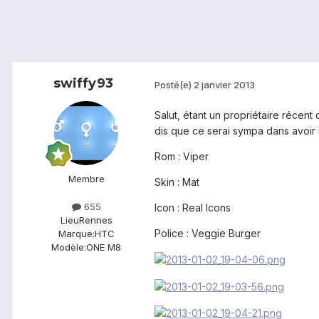
swiffy93
Posté(e)
2 janvier 2013
Salut, étant un propriétaire récent 
dis que ce serai sympa dans avoir 
Rom : Viper
Membre
Skin : Mat
655
Icon : Real Icons
Lieu
Rennes
Police : Veggie Burger
Marque:
HTC
Modèle:
ONE M8