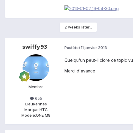
2 weeks later...
swiffy93
Posté(e)
11 janvier 2013
Quelqu'un peut-il clore ce topic 
Merci d'avance
Membre
655
Lieu
Rennes
Marque:
HTC
Modèle:
ONE M8