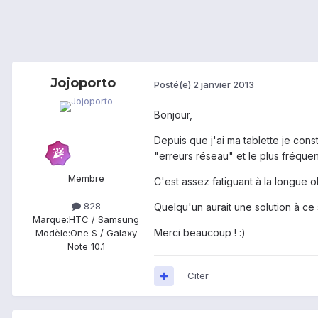
Jojoporto
Posté(e)
2 janvier 2013
Bonjour,
Depuis que j'ai ma tablette je con
"erreurs réseau" et le plus fréque
Membre
C'est assez fatiguant à la longue o
828
Quelqu'un aurait une solution à c
Marque:
HTC / Samsung
Merci beaucoup ! :)
Modèle:
One S / Galaxy
Note 10.1
Citer