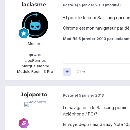
laclasme
Posté(e)
5 janvier 2013
(modifié)
+1 pour le lecteur Samsung qui co
Chrome est mon navigateur par déf
Modifié
5 janvier 2013
par laclasm
Membre
436
Lieu
Rennes
Marque:
Xiaomi
Modèle:
Redmi 3 Pro
Citer
Jojoporto
Posté(e)
5 janvier 2013
Le navigateur de Samsung permet l
(téléphone / PC)?
Envoyé depuis ma Galaxy Note 10.