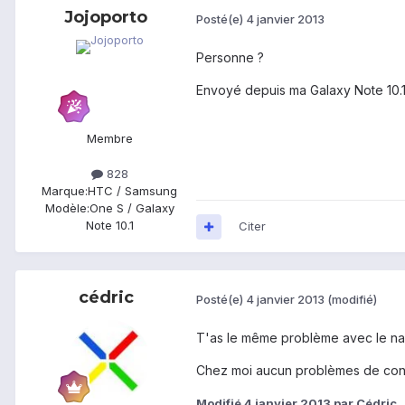
Jojoporto
Posté(e)
4 janvier 2013
Personne ?
Envoyé depuis ma Galaxy Note 10.
Membre
828
Marque:
HTC / Samsung
Modèle:
One S / Galaxy
Note 10.1
Citer
cédric
Posté(e)
4 janvier 2013
(modifié)
T'as le même problème avec le nav
Chez moi aucun problèmes de conn
Modifié
4 janvier 2013
par Cédric