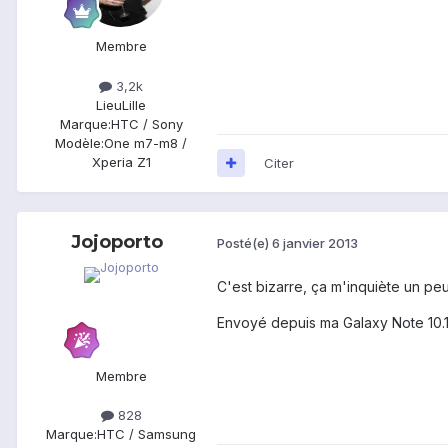
Membre
3,2k
Lieu
Lille
Marque:
HTC / Sony
Modèle:
One m7-m8 /
Xperia Z1
Citer
Jojoporto
Posté(e)
6 janvier 2013
C'est bizarre, ça m'inquiète un peu
Envoyé depuis ma Galaxy Note 10.
Membre
828
Marque:
HTC / Samsung