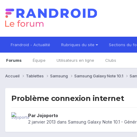
Frandroid - Actualité
Rubriques du site
Sections du f
Forums
Équipe
Utilisateurs en ligne
Clubs
Accueil
Tablettes
Samsung
Samsung Galaxy Note 10.1
Sam
Problème connexion internet
Par
Jojoporto
2 janvier 2013
dans
Samsung Galaxy Note 10.1 - Génér