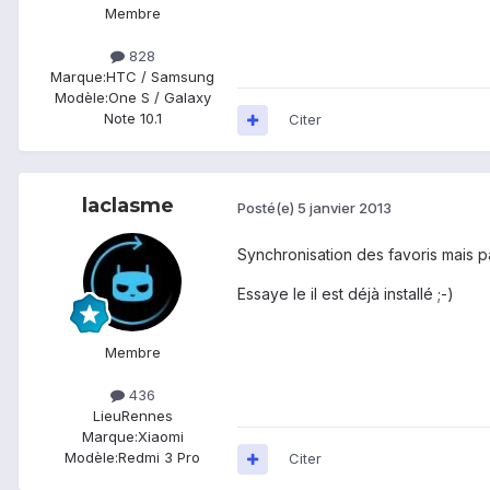
Membre
828
Marque:
HTC / Samsung
Modèle:
One S / Galaxy
Note 10.1
Citer
laclasme
Posté(e)
5 janvier 2013
Synchronisation des favoris mais 
Essaye le il est déjà installé ;-)
Membre
436
Lieu
Rennes
Marque:
Xiaomi
Modèle:
Redmi 3 Pro
Citer