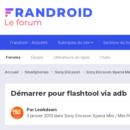
Frandroid - Actualité
Rubriques du site
Sections du f
Forums
Équipe
Utilisateurs en ligne
Clubs
Accueil
Smartphones
Sony Ericsson
Sony Ericsson Xperia Min
Démarrer pour flashtool via adb
Par
Lowkdown
3 janvier 2013
dans
Sony Ericsson Xperia Mini / Mini 