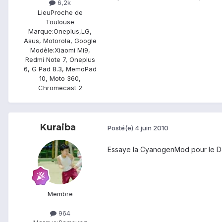
6,2k
Lieu
Proche de
Toulouse
Marque:
Oneplus,LG,
Asus, Motorola, Google
Modèle:
Xiaomi Mi9,
Redmi Note 7, Oneplus
6, G Pad 8.3, MemoPad
10, Moto 360,
Chromecast 2
Kuraiba
Posté(e)
4 juin 2010
Essaye la CyanogenMod pour le Des
Membre
964