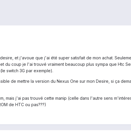
C desire, et j'avoue que j'ai été super satisfait de mon achat. Seule
), et du coup je l'ai trouvé vraiment beaucoup plus sympa que Htc Se
t (le switch 3G par exemple).
possible de mettre la version du Nexus One sur mon Desire, si ça de
, mais j'ai pas trouvé cette manip (celle dans l'autre sens m'intéress
a ROM de HTC ou pas???)