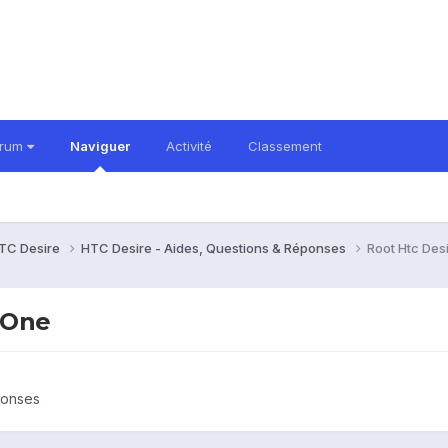
orum
Naviguer
Activité
Classement
TC Desire
HTC Desire - Aides, Questions & Réponses
Root Htc Des
 One
ponses