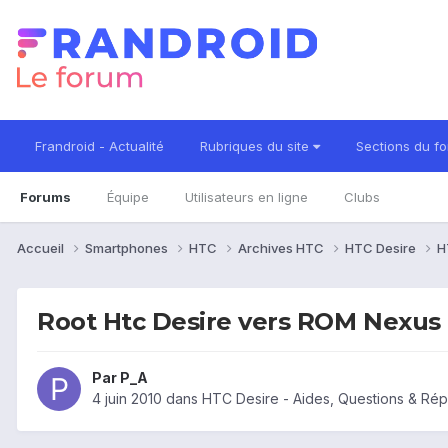
Frandroid - Actualité
Rubriques du site
Sections du f
Forums
Équipe
Utilisateurs en ligne
Clubs
Accueil
Smartphones
HTC
Archives HTC
HTC Desire
H
Root Htc Desire vers ROM Nexus
Par
P_A
4 juin 2010
dans
HTC Desire - Aides, Questions & Ré