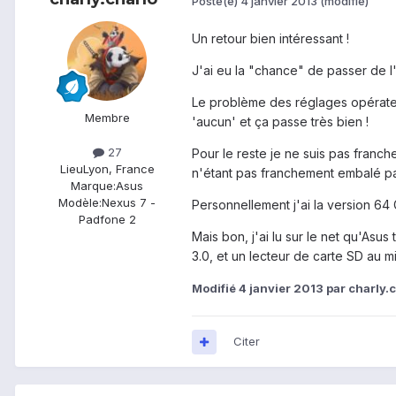
Posté(e)
4 janvier 2013
(modifié)
Un retour bien intéressant !
J'ai eu la "chance" de passer de l
Le problème des réglages opérateur
Membre
'aucun' et ça passe très bien !
27
Pour le reste je ne suis pas franc
Lieu
Lyon, France
n'étant pas franchement embalé par
Marque:
Asus
Modèle:
Nexus 7 -
Personnellement j'ai la version 64 
Padfone 2
Mais bon, j'ai lu sur le net qu'Asus
3.0, et un lecteur de carte SD au m
Modifié
4 janvier 2013
par charly.
Citer