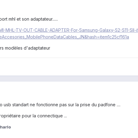
port mhl et son adaptateur......
-HDMI-MHL-TV-OUT-CABLE-ADAPTER-For-Samsung-Galaxy-S2-S11-SII-
Accesories_MobilePhoneDataCables_JN&hash=item1c25cf161a
urs modèles d'adaptateur
o usb standart ne fonctionne pas sur la prise du padfone ....
opriétaire pour la connectique ...
charlo