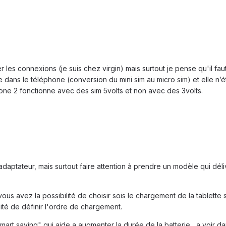
ler les connexions (je suis chez virgin) mais surtout je pense qu'il fau
dans le téléphone (conversion du mini sim au micro sim) et elle n’étai
one 2 fonctionne avec des sim 5volts et non avec des 3volts.
un adaptateur, mais surtout faire attention à prendre un modèle qui d
 vous avez la possibilité de choisir sois le chargement de la tablette 
lité de définir l'ordre de chargement.
t saving" qui aide a augmenter la durée de la batterie....a voir dans 