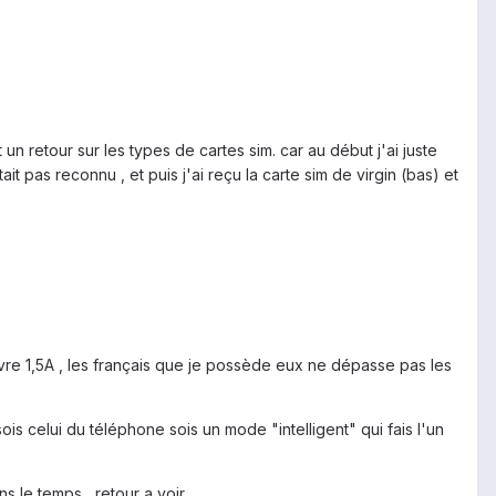
t un retour sur les types de cartes sim. car au début j'ai juste
t pas reconnu , et puis j'ai reçu la carte sim de virgin (bas) et
élivre 1,5A , les français que je possède eux ne dépasse pas les
sois celui du téléphone sois un mode "intelligent" qui fais l'un
le temps....retour a voir..