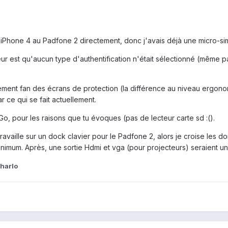
'iPhone 4 au Padfone 2 directement, donc j'avais déjà une micro-si
 est qu'aucun type d'authentification n'était sélectionné (même pa
hement fan des écrans de protection (la différence au niveau ergon
 ce qui se fait actuellement.
Go, pour les raisons que tu évoques (pas de lecteur carte sd :().
 travaille sur un dock clavier pour le Padfone 2, alors je croise les d
inimum. Après, une sortie Hdmi et vga (pour projecteurs) seraient un
charlo