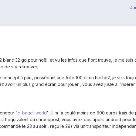
Co
blanc 32 go pour noël, et vu les infos que l'ont trouve, je me suis d
e de s'y retrouver.
 concept à part, possédant une folio 100 et un htc hd2, je suis touj
 avoir un plus grand écran pour jouer , vous avez juste à l’insérer 
vendeur "
e-bagel-world
" (il m 'a couté moins de 800 euros frais de 
c'est l'équivalent du chronopost, vous avez des applis android pour 
ommandé le 23 au soir , reçu le 29) via un transporteur indépendant.