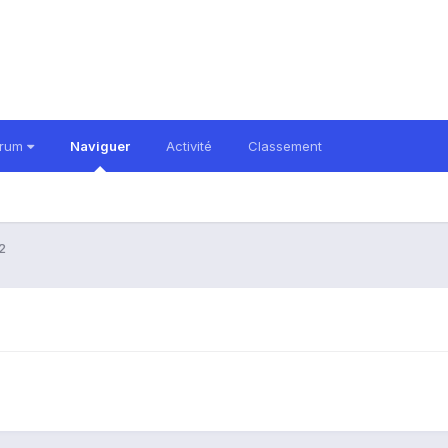
orum
Naviguer
Activité
Classement
2