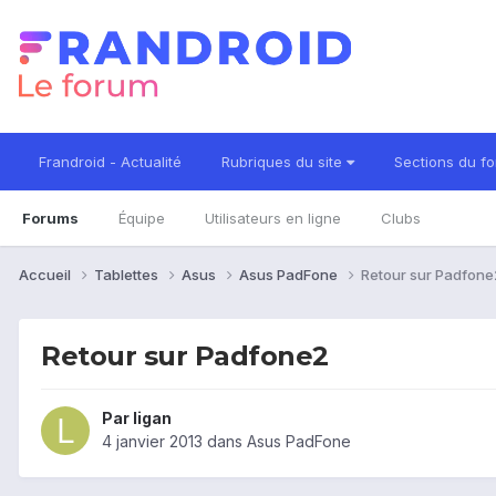
Frandroid - Actualité
Rubriques du site
Sections du f
Forums
Équipe
Utilisateurs en ligne
Clubs
Accueil
Tablettes
Asus
Asus PadFone
Retour sur Padfone
Retour sur Padfone2
Par
ligan
4 janvier 2013
dans
Asus PadFone