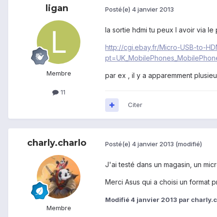
ligan
Posté(e)
4 janvier 2013
la sortie hdmi tu peux l avoir via le 
http://cgi.ebay.fr/Micro-USB-to
pt=UK_MobilePhones_MobilePhone
Membre
par ex , il y a apparemment plusie
11
Citer
charly.charlo
Posté(e)
4 janvier 2013
(modifié)
J'ai testé dans un magasin, un micr
Merci Asus qui a choisi un format pr
Modifié
4 janvier 2013
par charly.
Membre