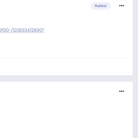
Auteur
i9100-/120893412890?