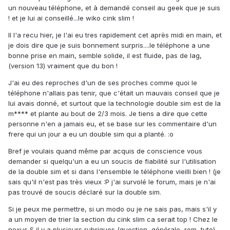
un nouveau téléphone, et à demandé conseil au geek que je suis
! et je lui ai conseillé...le wiko cink slim !
Il l'a recu hier, je l'ai eu tres rapidement cet après midi en main, et
je dois dire que je suis bonnement surpris....le téléphone a une
bonne prise en main, semble solide, il est fluide, pas de lag,
(version 13) vraiment que du bon !
J'ai eu des reproches d'un de ses proches comme quoi le
téléphone n'allais pas tenir, que c'était un mauvais conseil que je
lui avais donné, et surtout que la technologie double sim est de la
m**** et plante au bout de 2/3 mois. Je tiens a dire que cette
personne n'en a jamais eu, et se base sur les commentaire d'un
frere qui un jour a eu un double sim qui a planté. :o
Bref je voulais quand même par acquis de conscience vous
demander si quelqu'un a eu un soucis de fiabilité sur l'utilisation
de la double sim et si dans l'ensemble le téléphone vieilli bien ! (je
sais qu'il n'est pas très vieux :P j'ai survolé le forum, mais je n'ai
pas trouvé de soucis déclaré sur la double sim.
Si je peux me permettre, si un modo ou je ne sais pas, mais s'il y
a un moyen de trier la section du cink slim ca serait top ! Chez le
nexus S il y a plusieurs rubriques (question, générale, rom, tuto)