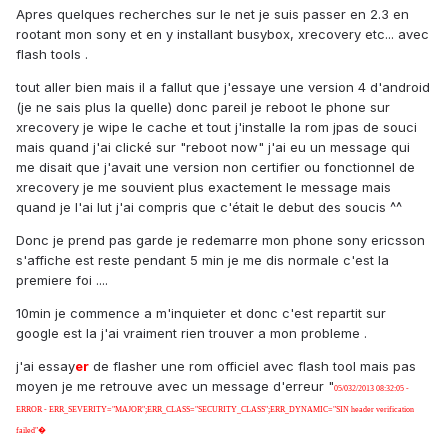
Apres quelques recherches sur le net je suis passer en 2.3 en
rootant mon sony et en y installant busybox, xrecovery etc... avec
flash tools .
tout aller bien mais il a fallut que j'essaye une version 4 d'android
(je ne sais plus la quelle) donc pareil je reboot le phone sur
xrecovery je wipe le cache et tout j'installe la rom jpas de souci
mais quand j'ai clické sur "reboot now" j'ai eu un message qui
me disait que j'avait une version non certifier ou fonctionnel de
xrecovery je me souvient plus exactement le message mais
quand je l'ai lut j'ai compris que c'était le debut des soucis ^^
Donc je prend pas garde je redemarre mon phone sony ericsson
s'affiche est reste pendant 5 min je me dis normale c'est la
premiere foi ....
10min je commence a m'inquieter et donc c'est repartit sur
google est la j'ai vraiment rien trouver a mon probleme .
j'ai essay
er
de flasher une rom officiel avec flash tool mais pas
moyen je me retrouve avec un message d'erreur "
05/032/2013 08:32:05 -
ERROR - ERR_SEVERITY="MAJOR";ERR_CLASS="SECURITY_CLASS";ERR_DYNAMIC="SIN header verification
failed"�