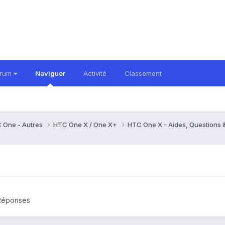
orum
Naviguer
Activité
Classement
 One - Autres
HTC One X / One X+
HTC One X - Aides, Questions
 Réponses