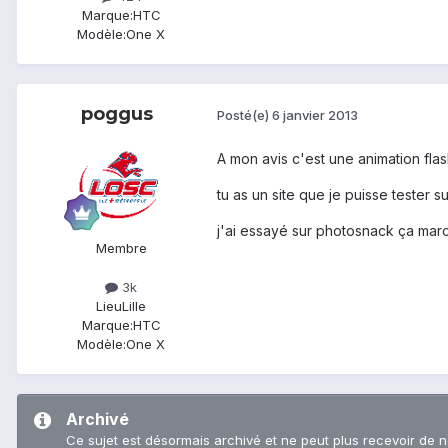
Marque:
HTC
Modèle:
One X
poggus
Posté(e)
6 janvier 2013
A mon avis c'est une animation flash
tu as un site que je puisse tester s
j'ai essayé sur photosnack ça marc
Membre
3k
Lieu
Lille
Marque:
HTC
Modèle:
One X
Archivé
Ce sujet est désormais archivé et ne peut plus recevoir de 