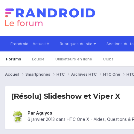
Frandroid - Actualité
Rubriques du site
Sections du f
Forums
Équipe
Utilisateurs en ligne
Clubs
Accueil
Smartphones
HTC
Archives HTC
HTC One
HTC
[Résolu] Slideshow et Viper X
Par
Aguyos
6 janvier 2013
dans
HTC One X - Aides, Questions &