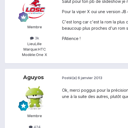
Salut pour ton pb de slideshow je n
Pour la viper X oui une version JB 
C'est long car c'est la rom la plu
Membre
beaucoup plus proches d'un rom 
3k
PAtience !
Lieu
Lille
Marque:
HTC
Modèle:
One X
Aguyos
Posté(e)
6 janvier 2013
Ok, merci poggus pour la précision
une à la suite des autres, plutôt q
Membre
424