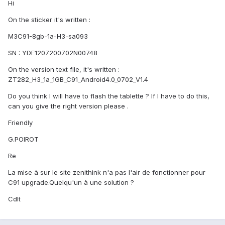
Hi
On the sticker it's written :
M3C91-8gb-1a-H3-sa093
SN : YDE1207200702N00748
On the version text file, it's written :
ZT282_H3_1a_1GB_C91_Android4.0_0702_V1.4
Do you think I will have to flash the tablette ? If I have to do this,
can you give the right version please .
Friendly
G.POIROT
Re
La mise à sur le site zenithink n'a pas l'air de fonctionner pour
C91 upgrade.Quelqu'un à une solution ?
Cdlt