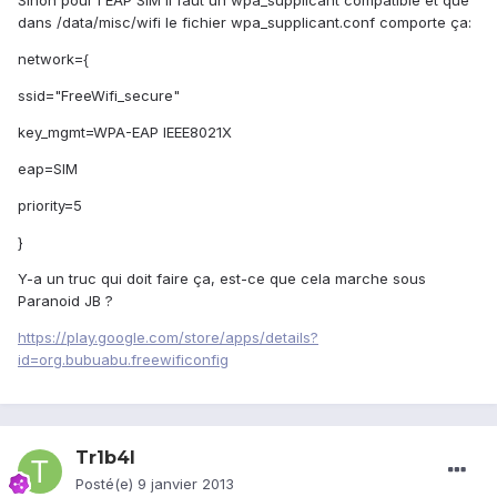
Sinon pour l'EAP SIM il faut un wpa_supplicant compatible et que
dans /data/misc/wifi le fichier wpa_supplicant.conf comporte ça:
network={
ssid="FreeWifi_secure"
key_mgmt=WPA-EAP IEEE8021X
eap=SIM
priority=5
}
Y-a un truc qui doit faire ça, est-ce que cela marche sous
Paranoid JB ?
https://play.google.com/store/apps/details?
id=org.bubuabu.freewificonfig
Tr1b4l
Posté(e)
9 janvier 2013