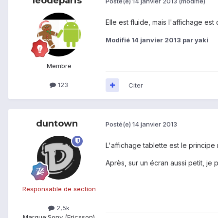
leodeparis
Posté(e)
14 janvier 2013
(modifié)
Elle est fluide, mais l'affichage es
Modifié
14 janvier 2013
par yaki
Membre
123
Citer
duntown
Posté(e)
14 janvier 2013
L'affichage tablette est le princi
Après, sur un écran aussi petit, je
Responsable de section
2,5k
Marque:
Sony (Ericsson)