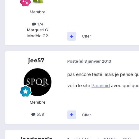
Membre
174
Marque:
LG
Modèle:
G2
Citer
jee57
Posté(e)
8 janvier 2013
pas encore testé, mais je pense qu e
voila le site
Paranoid
avec quelque
Membre
558
Citer