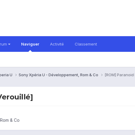
orum
Naviguer
Activité
Classement
peria U
Sony Xpéria U - Développement, Rom & Co
[ROM] Paranoid I
erouillé]
 Rom & Co