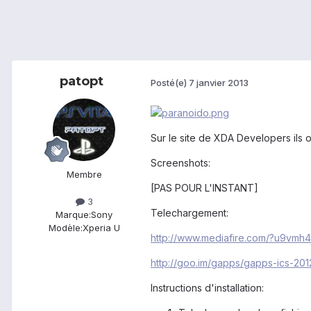
patopt
Posté(e)
7 janvier 2013
Sur le site de XDA Developers ils 
Screenshots:
Membre
[PAS POUR L'INSTANT]
3
Telechargement:
Marque:
Sony
Modèle:
Xperia U
http://www.mediafire.com/?u9vm
http://goo.im/gapps/gapps-ics-20
Instructions d'installation: