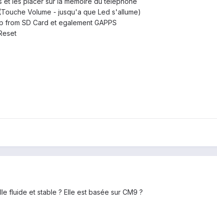
s et les placer sur la memoire du telephone
ouche Volume - jusqu'a que Led s'allume)
 Zip from SD Card et egalement GAPPS
Reset
le fluide et stable ? Elle est basée sur CM9 ?