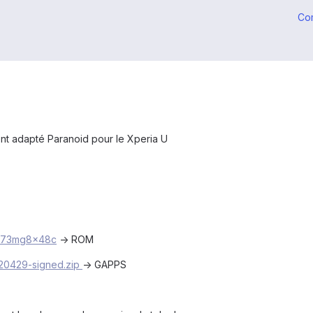
Co
ont adapté Paranoid pour le Xperia U
h473mg8x48c
-> ROM
120429-signed.zip
-> GAPPS