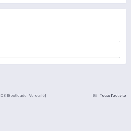
CS [Bootloader Verouillé]
Toute l’activité
s