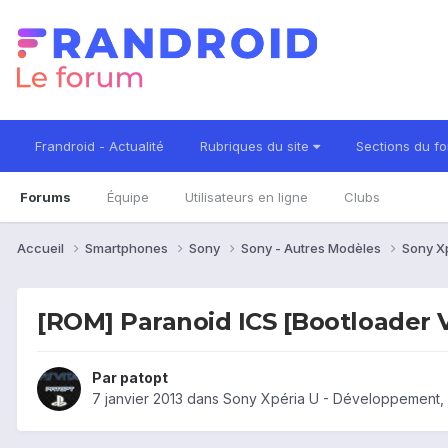
Frandroid - Actualité
Rubriques du site
Sections du f
Forums
Équipe
Utilisateurs en ligne
Clubs
Accueil
Smartphones
Sony
Sony - Autres Modèles
Sony X
[ROM] Paranoid ICS [Bootloader V
Par
patopt
7 janvier 2013
dans
Sony Xpéria U - Développement,