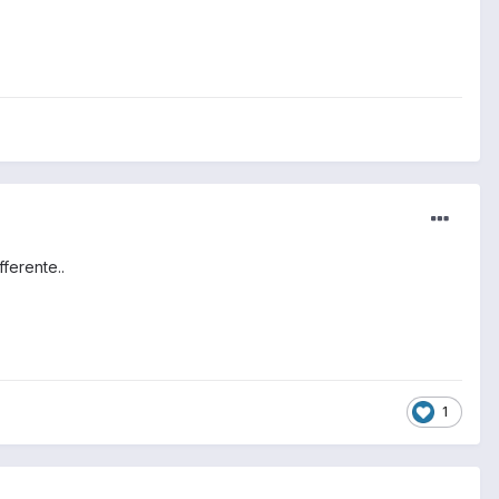
fferente..
1