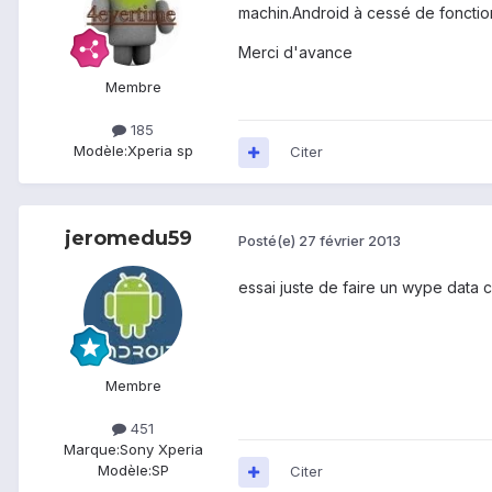
machin.Android à cessé de fonction
Merci d'avance
Membre
185
Modèle:
Xperia sp
Citer
jeromedu59
Posté(e)
27 février 2013
essai juste de faire un wype data 
Membre
451
Marque:
Sony Xperia
Modèle:
SP
Citer