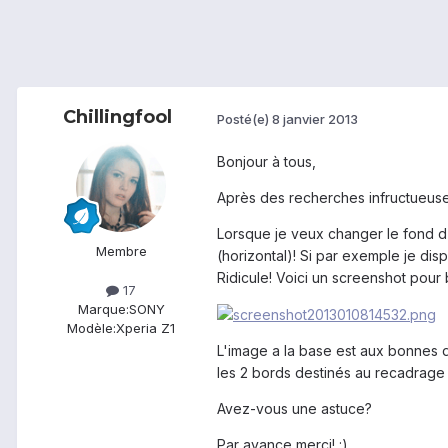
Chillingfool
Posté(e)
8 janvier 2013
Bonjour à tous,
Après des recherches infructueuses
Lorsque je veux changer le fond 
Membre
(horizontal)! Si par exemple je dis
Ridicule! Voici un screenshot pour
17
Marque:
SONY
Modèle:
Xperia Z1
L'image a la base est aux bonnes di
les 2 bords destinés au recadrage p
Avez-vous une astuce?
Par avance merci! :)