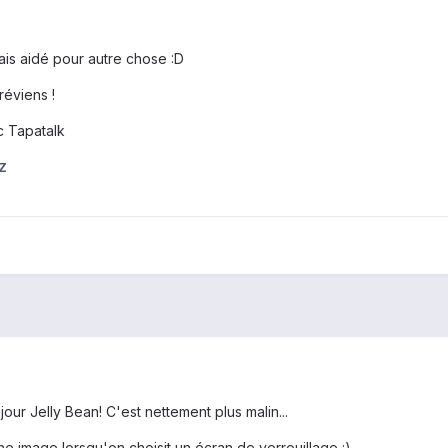
ais aidé pour autre chose :D
réviens !
 Tapatalk
Z
our Jelly Bean! C'est nettement plus malin...
ne image lorsqu'on choisit un écran de verrouillage :)