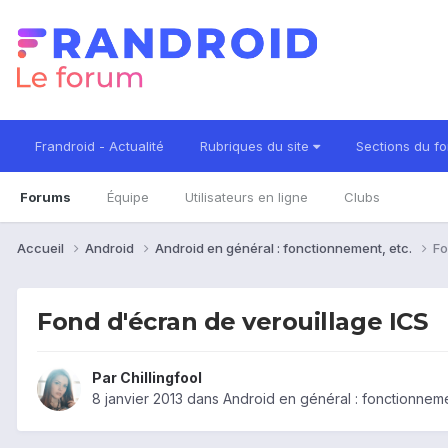
Frandroid - Actualité
Rubriques du site
Sections du f
Forums
Équipe
Utilisateurs en ligne
Clubs
Accueil
Android
Android en général : fonctionnement, etc.
Fo
Fond d'écran de verouillage ICS
Par
Chillingfool
8 janvier 2013
dans
Android en général : fonctionneme