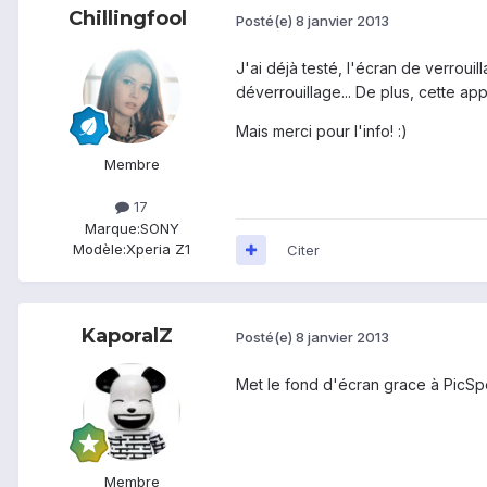
Chillingfool
Posté(e)
8 janvier 2013
J'ai déjà testé, l'écran de verrouil
déverrouillage... De plus, cette a
Mais merci pour l'info! :)
Membre
17
Marque:
SONY
Modèle:
Xperia Z1
Citer
KaporalZ
Posté(e)
8 janvier 2013
Met le fond d'écran grace à PicSp
Membre