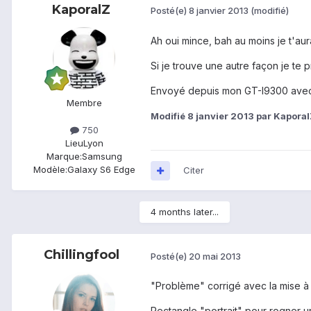
KaporalZ
Posté(e)
8 janvier 2013
(modifié)
Ah oui mince, bah au moins je t'aur
Si je trouve une autre façon je te p
Envoyé depuis mon GT-I9300 avec
Membre
Modifié
8 janvier 2013
par Kaporal
750
Lieu
Lyon
Marque:
Samsung
Modèle:
Galaxy S6 Edge
Citer
4 months later...
Chillingfool
Posté(e)
20 mai 2013
"Problème" corrigé avec la mise à j
Rectangle "portrait" pour rogner u