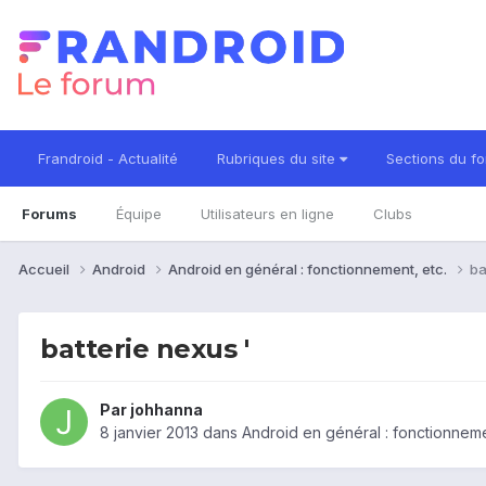
Frandroid - Actualité
Rubriques du site
Sections du f
Forums
Équipe
Utilisateurs en ligne
Clubs
Accueil
Android
Android en général : fonctionnement, etc.
ba
batterie nexus '
Par
johhanna
8 janvier 2013
dans
Android en général : fonctionneme