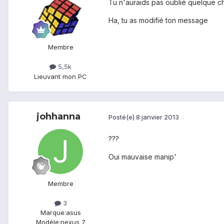
Tu n'auraids pas oublié quelque c
Ha, tu as modifié ton message
Membre
5,5k
Lieu
vant mon PC
johhanna
Posté(e)
8 janvier 2013
???
Oui mauvaise manip'
Membre
3
Marque:
asus
Modèle:
nexus 7