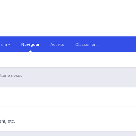
orum
Naviguer
Activité
Classement
tterie nexus '
nt, etc.