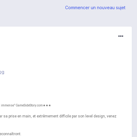
Commencer un nouveau sujet
assez immense” GameSideStory.com★★★
par sa prise en main, et extrêmement difficile par son level design, venez
econnaîtront.