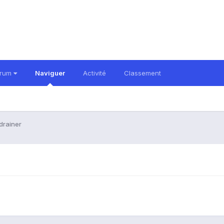
orum
Naviguer
Activité
Classement
drainer