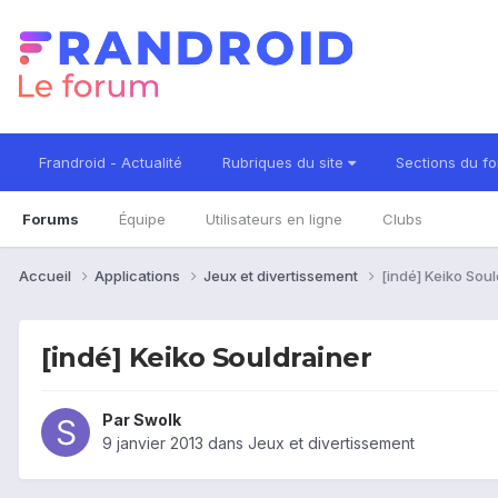
Frandroid - Actualité
Rubriques du site
Sections du f
Forums
Équipe
Utilisateurs en ligne
Clubs
Accueil
Applications
Jeux et divertissement
[indé] Keiko Soul
[indé] Keiko Souldrainer
Par
Swolk
9 janvier 2013
dans
Jeux et divertissement