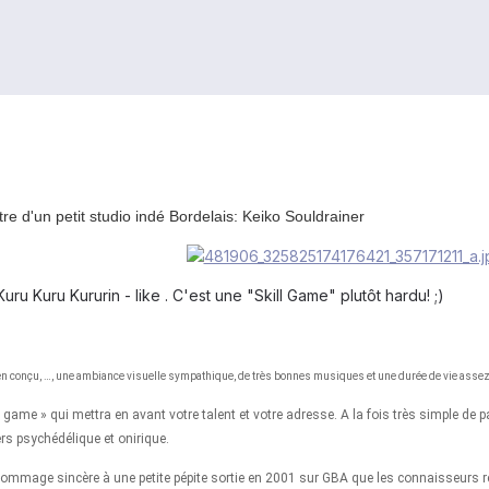
tre d'un petit studio indé Bordelais: Keiko Souldrainer
uru Kuru Kururin - like . C'est une "Skill Game" plutôt hardu! ;)
bien conçu, …, une ambiance visuelle sympathique, de très bonnes musiques et une durée de vie 
ll game » qui mettra en avant votre talent et votre adresse. A la fois très simple de 
rs psychédélique et onirique.
un hommage sincère à une petite pépite sortie en 2001 sur GBA que les connaisseurs r