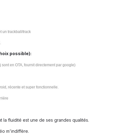
t un trackball/track
.
hoix possible):
àj sont en OTA, fournit directement par google)
oid, récente et super fonctionnelle.
rière
la fluidité est une de ses grandes qualités.
éo m'indiffère.