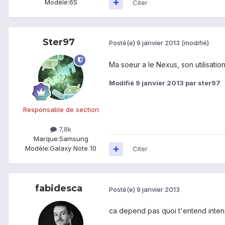
Modèle:
6S
Citer
Ster97
Posté(e)
9 janvier 2013
(modifié)
Ma soeur a le Nexus, son utilisation
Modifié
9 janvier 2013
par ster97
Responsable de section
7,8k
Marque:
Samsung
Modèle:
Galaxy Note 10
Citer
fabidesca
Posté(e)
9 janvier 2013
ca depend pas quoi t'entend intens