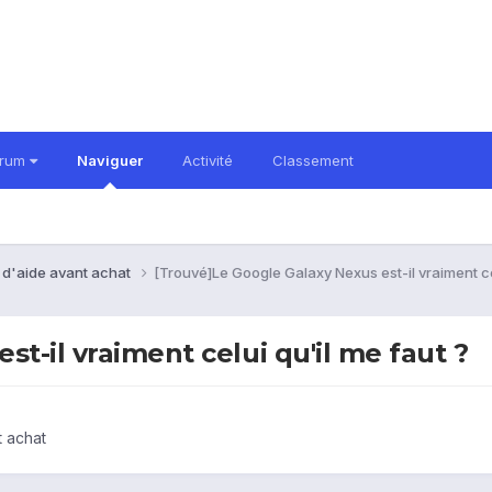
orum
Naviguer
Activité
Classement
 d'aide avant achat
[Trouvé]Le Google Galaxy Nexus est-il vraiment cel
t-il vraiment celui qu'il me faut ?
 achat