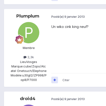
Plumplum
Posté(e)
9 janvier 2013
Un wiko cink king neuf?
Membre
2,3k
Lieu
Vosges
Marque:
cube/Zopo/Alc
atel Onetouch/Elephone
Modèle:
u30gt2/ZP998/P
op8/P7000
Citer
droid4
Posté(e)
9 janvier 2013