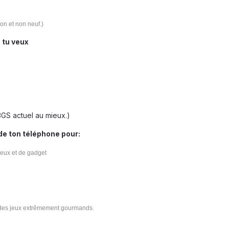
ion et non neuf.)
 tu veux
GS actuel au mieux.)
 de ton téléphone pour:
jeux et de gadget
r des jeux extrêmement gourmands.