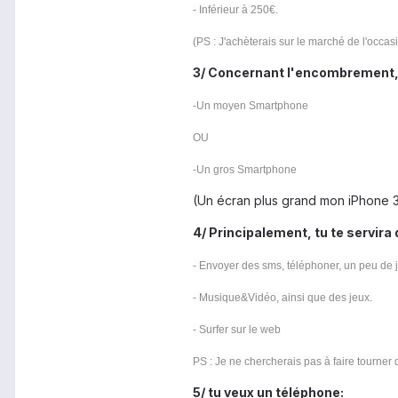
- Inférieur à 250€.
(PS : J'achèterais sur le marché de l'occas
3/ Concernant l'encombrement,
-Un moyen Smartphone
OU
-Un gros Smartphone
(Un écran plus grand mon iPhone 3
4/ Principalement, tu te servira
- Envoyer des sms, téléphoner, un peu de 
- Musique&Vidéo, ainsi que des jeux.
- Surfer sur le web
PS : Je ne chercherais pas à faire tourne
5/ tu veux un téléphone: