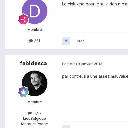
Le cink king pour le suivi rien n'e
Membre
231
Citer
fabidesca
Posté(e)
9 janvier 2013
par contre, il a une assez mauvais
Membre
17,9k
Lieu
Belgique
Marque:
iPhone