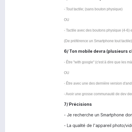
- Tout tactile; (sans bouton physique)
OU
- Tactile avec des boutons physique (4-6) e
(De préférence un Smartphone tout tactile)
6/ Ton mobile devra (plusieurs c
- Être "with google" (c'est à dire que les m
OU
- Être avec une des dernière version d'andr
- Avoir une grosse communauté de dev der
7/ Précisions
- Je recherche un Smartphone dont 
- La qualité de l'appareil photo/vid