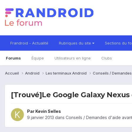
Frandroid - Actualité
Rubriques du site
Sections du f
Forums
Équipe
Utilisateurs en ligne
Clubs
Accueil
Android
Les terminaux Android
Conseils / Demandes
[Trouvé]Le Google Galaxy Nexus es
Par
Kevin Selles
9 janvier 2013
dans
Conseils / Demandes d'aide avant