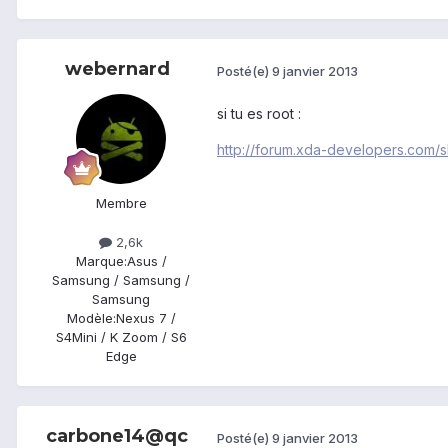
webernard
Posté(e)
9 janvier 2013
si tu es root :
http://forum.xda-developers.com
Membre
2,6k
Marque:
Asus /
Samsung / Samsung /
Samsung
Modèle:
Nexus 7 /
S4Mini / K Zoom / S6
Edge
carbone14@qc
Posté(e)
9 janvier 2013