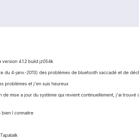
 version 4.1.2 build jz054k
date du 4-janv.-2013) des problèmes de bluetooth saccadé et de décha
ces problèmes et j'en suis heureux
on de mise a jour du système qui revient continuellement, j'ai trouv
 bien l connaitre
Tapatalk