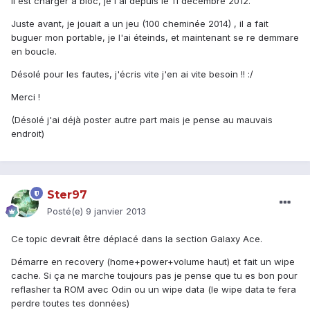
Il est charger a bloc, je l'ai depuis le 11 décembre 2012.
Juste avant, je jouait a un jeu (100 cheminée 2014) , il a fait
buguer mon portable, je l'ai éteinds, et maintenant se re demmare
en boucle.
Désolé pour les fautes, j'écris vite j'en ai vite besoin !! :/
Merci !
(Désolé j'ai déjà poster autre part mais je pense au mauvais
endroit)
Ster97
Posté(e)
9 janvier 2013
Ce topic devrait être déplacé dans la section Galaxy Ace.
Démarre en recovery (home+power+volume haut) et fait un wipe
cache. Si ça ne marche toujours pas je pense que tu es bon pour
reflasher ta ROM avec Odin ou un wipe data (le wipe data te fera
perdre toutes tes données)