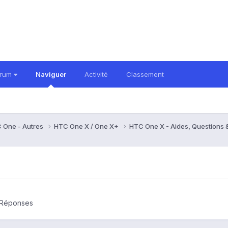
orum
Naviguer
Activité
Classement
 One - Autres
HTC One X / One X+
HTC One X - Aides, Questions
 Réponses