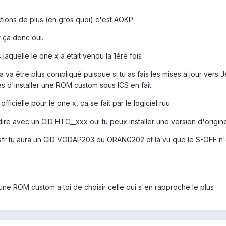
tions de plus (en gros quoi) c'est AOKP
 ça donc oui.
s laquelle le one x a était vendu la 1ère fois
a va être plus compliqué puisque si tu as fais les mises a jour vers
es d'installer une ROM custom sous ICS en fait.
fficielle pour le one x, ça se fait par le logiciel ruu.
 a dire avec un CID HTC__xxx oui tu peux installer une version d'ori
u sfr tu aura un CID VODAP203 ou ORANG202 et là vu que le S-OFF n'
er une ROM custom a toi de choisir celle qui s'en rapproche le plus