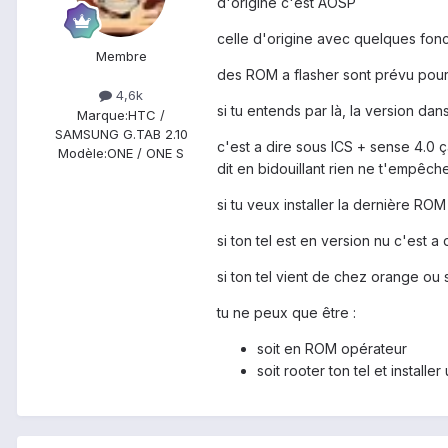
d'origine c'est AOSP
celle d'origine avec quelques fonc
Membre
des ROM a flasher sont prévu pour
4,6k
si tu entends par là, la version dan
Marque:
HTC /
SAMSUNG G.TAB 2.10
c'est a dire sous ICS + sense 4.0 ç
Modèle:
ONE / ONE S
dit en bidouillant rien ne t'empêch
si tu veux installer la dernière ROM o
si ton tel est en version nu c'est
si ton tel vient de chez orange o
tu ne peux que être :
soit en ROM opérateur
soit rooter ton tel et install