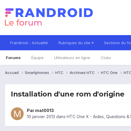
Frandroid - Actualité
Rubriques du site
Sections du f
Forums
Équipe
Utilisateurs en ligne
Clubs
Accueil
Smartphones
HTC
Archives HTC
HTC One
HTC
Installation d'une rom d'origine
Par
mat0013
10 janvier 2013
dans
HTC One X - Aides, Questions &