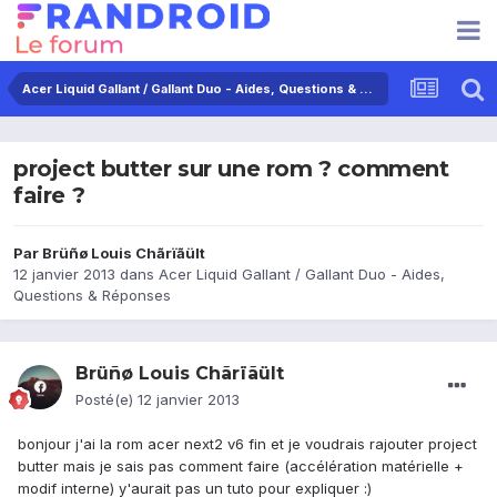
Acer Liquid Gallant / Gallant Duo - Aides, Questions & Réponses
project butter sur une rom ? comment
faire ?
Par
Brüñø Louis Chãrïãült
12 janvier 2013
dans
Acer Liquid Gallant / Gallant Duo - Aides,
Questions & Réponses
Brüñø Louis Chãrïãült
Posté(e)
12 janvier 2013
bonjour j'ai la rom acer next2 v6 fin et je voudrais rajouter project
butter mais je sais pas comment faire (accélération matérielle +
modif interne) y'aurait pas un tuto pour expliquer :)