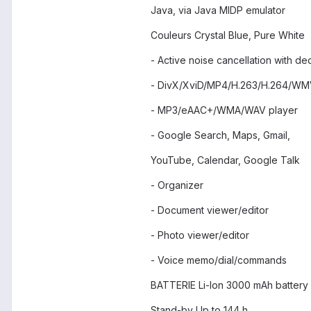
Java, via Java MIDP emulator
Couleurs Crystal Blue, Pure White
- Active noise cancellation with de
- DivX/XviD/MP4/H.263/H.264/WM
- MP3/eAAC+/WMA/WAV player
- Google Search, Maps, Gmail,
YouTube, Calendar, Google Talk
- Organizer
- Document viewer/editor
- Photo viewer/editor
- Voice memo/dial/commands
BATTERIE Li-Ion 3000 mAh battery
Stand-by Up to 144 h