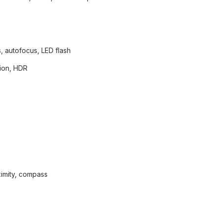
 autofocus, LED flash
ion, HDR
imity, compass