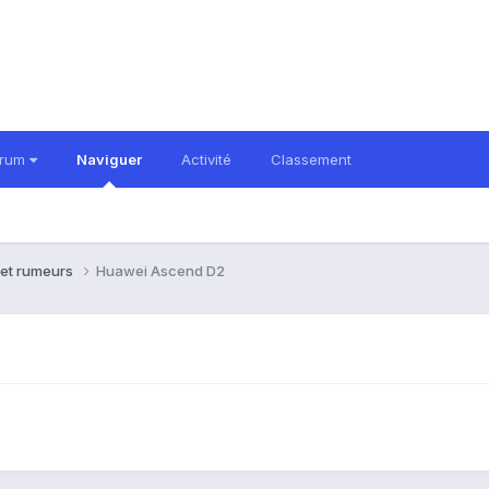
orum
Naviguer
Activité
Classement
 et rumeurs
Huawei Ascend D2