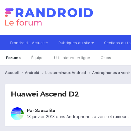
Frandroid - Actualité
Rubriques du site
Sections du f
Forums
Équipe
Utilisateurs en ligne
Clubs
Accueil
Android
Les terminaux Android
Androphones à venir
Huawei Ascend D2
Par
Sausalito
13 janvier 2013
dans
Androphones à venir et rumeurs