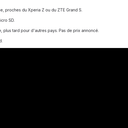
me, proches du Xperia Z ou du ZTE Grand S.
icro SD.
e, plus tard pour d'autres pays. Pas de prix annoncé.
d.