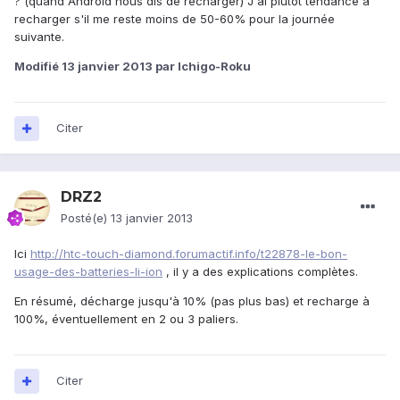
? (quand Android nous dis de recharger) J'ai plutôt tendance à
recharger s'il me reste moins de 50-60% pour la journée
suivante.
Modifié
13 janvier 2013
par Ichigo-Roku
Citer
DRZ2
Posté(e)
13 janvier 2013
Ici
http://htc-touch-diamond.forumactif.info/t22878-le-bon-
usage-des-batteries-li-ion
, il y a des explications complètes.
En résumé, décharge jusqu'à 10% (pas plus bas) et recharge à
100%, éventuellement en 2 ou 3 paliers.
Citer