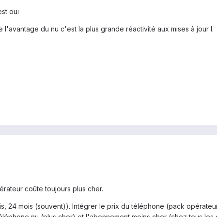
st oui
l'avantage du nu c'est la plus grande réactivité aux mises à jour l.
érateur coûte toujours plus cher.
 mois, 24 mois (souvent)). Intégrer le prix du téléphone (pack opéra
 téléphone nu (plus cher) et l'abonnement moins cher (chez tous le