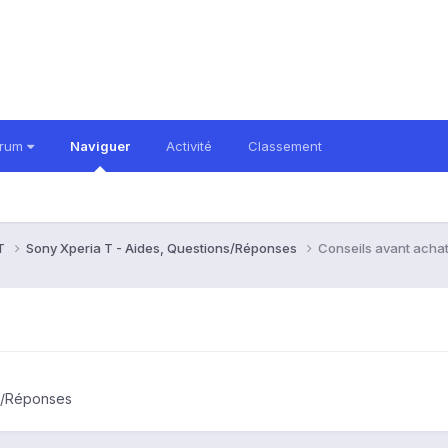
orum
Naviguer
Activité
Classement
 T
Sony Xperia T - Aides, Questions/Réponses
Conseils avant acha
ns/Réponses