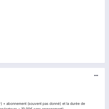
teur) + abonnement (souvent pas donné) et la durée de
s opérateurs = 19,99€ sans engagement).