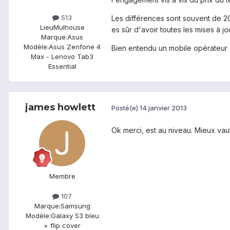
513
Les différences sont souvent de 20
Lieu
Mulhouse
es sûr d'avoir toutes les mises à jo
Marque:
Asus
Modèle:
Asus Zenfone 4
Bien entendu un mobile opérateur e
Max - Lenovo Tab3
Essential
james howlett
Posté(e)
14 janvier 2013
Ok merci, est au niveau. Mieux va
Membre
107
Marque:
Samsung
Modèle:
Galaxy S3 bleu
+ flip cover