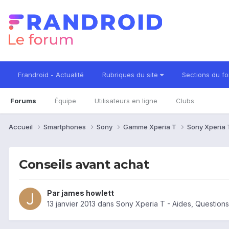
Frandroid - Actualité
Rubriques du site
Sections du f
Forums
Équipe
Utilisateurs en ligne
Clubs
Accueil
Smartphones
Sony
Gamme Xperia T
Sony Xperia
Conseils avant achat
Par
james howlett
13 janvier 2013
dans
Sony Xperia T - Aides, Questio