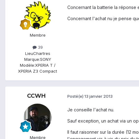
Concernant la batterie la réponse e
Concernant l'achat nu je pense que 
Membre
39
Lieu
Chartres
Marque:
SONY
Modèle:
XPERIA T /
XPERIA Z3 Compact
CCWH
Posté(e)
13 janvier 2013
Je conseille l'achat nu.
Sauf exception, un achat via un op
Il faut raisonner sur la durée (12
Membre
l'engagement vis à vis du prix du