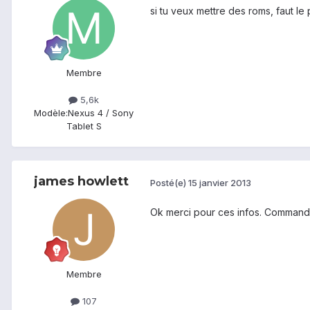
si tu veux mettre des roms, faut le
Membre
5,6k
Modèle:
Nexus 4 / Sony
Tablet S
james howlett
Posté(e)
15 janvier 2013
Ok merci pour ces infos. Commandé 
Membre
107