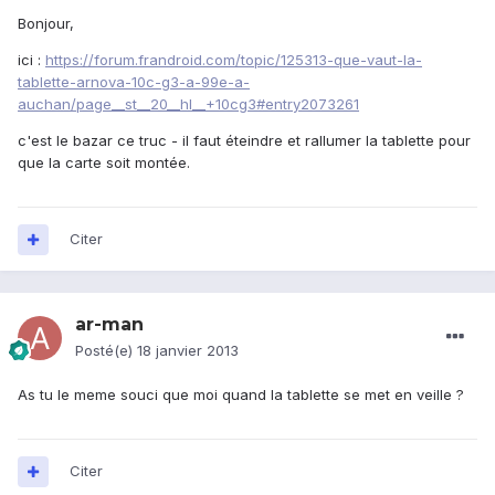
Bonjour,
ici :
https://forum.frandroid.com/topic/125313-que-vaut-la-
tablette-arnova-10c-g3-a-99e-a-
auchan/page__st__20__hl__+10cg3#entry2073261
c'est le bazar ce truc - il faut éteindre et rallumer la tablette pour
que la carte soit montée.
Citer
ar-man
Posté(e)
18 janvier 2013
As tu le meme souci que moi quand la tablette se met en veille ?
Citer