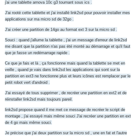
j'ai une tablette arnova 10c g3 tournant sous ics .
J'ai rooté cette tablette et j'ai installé link2sd pour pouvoir installer mes
applications sur ma micro sd de 32go .
J'ai créer une partition de 14go au format ext 3 sur la micro sd .
Souci : quand j'allume la tablette , j'ai un message d'erreur de link2sd
me disant que la partition n'as pas été monté au démarrage et qu'il faut
que je fasse un redémarrage rapide .
Ce que je fais et là , ça fonctionne mais quand la tablette se met en
veille , quand je vais dans link2sd les applications qui sont sur la
partition en ext3 ne fonctionne plus et leurs icônes est remplacer par le
petit robot vert d'android .
J'ai essayé de tous supprimer , de recréer une partition en ext2 et de
réinstaller link2sd mais toujours pareil.
link2sd propose quand il me met ce message de recréer le script de
montage , j'ai essayé mais même souci
J'ai recréer une partition en ext
de 4 go mais même souci.
Je précise que j'ai deux partition sur la micro sd , une en fat et l'autre