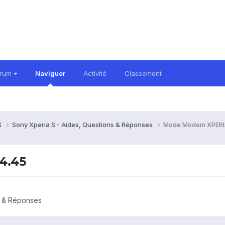
orum
Naviguer
Activité
Classement
S
Sony Xperia S - Aides, Questions & Réponses
Mode Modem XPERI
4.45
s & Réponses