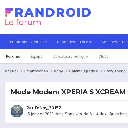
Frandroid - Actualité
Rubriques du site
Sections du f
Forums
Équipe
Utilisateurs en ligne
Clubs
Accueil
Smartphones
Sony
Gamme Xperia S
Sony Xperia 
Mode Modem XPERIA S XCREAM 
Par
ToNny_30157
15 janvier 2013
dans
Sony Xperia S - Aides, Question