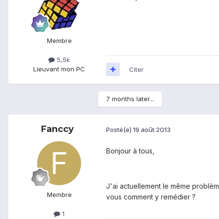
Membre
5,5k
Lieu
vant mon PC
Citer
7 months later...
Fanccy
Posté(e)
19 août 2013
Bonjour à tous,
J'ai actuellement le même problème
Membre
vous comment y remédier ?
1