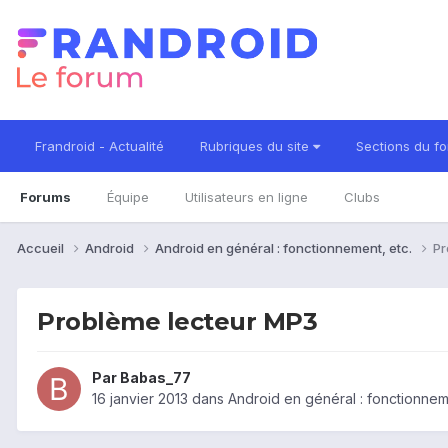
Frandroid - Actualité
Rubriques du site
Sections du f
Forums
Équipe
Utilisateurs en ligne
Clubs
Accueil
Android
Android en général : fonctionnement, etc.
Pr
Problème lecteur MP3
Par
Babas_77
16 janvier 2013
dans
Android en général : fonctionnem