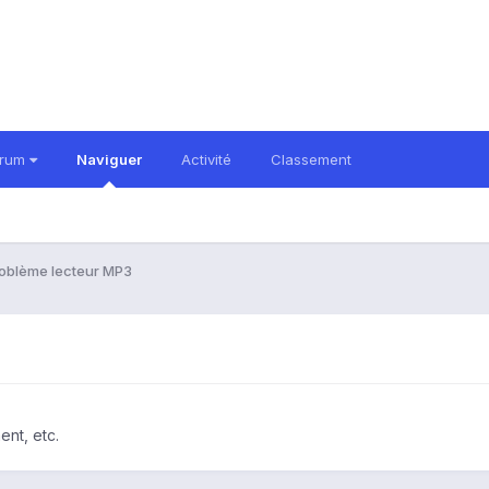
orum
Naviguer
Activité
Classement
oblème lecteur MP3
ent, etc.