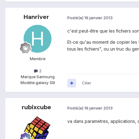
Hanriver
Posté(e)
16 janvier 2013
c'est peut-être que les fichiers so
Et-ce qu'au moment de copier les fi
tous les fichiers", ou un truc du ge
Membre
2
Marque:
Samsung
Modèle:
galaxy SIII
Citer
rubixcube
Posté(e)
16 janvier 2013
va dans parametres, applications, c