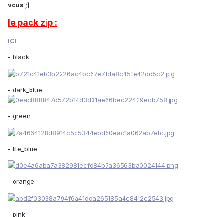
vous ;)
le pack zip :
ICI
- black
- dark_blue
- green
- lite_blue
- orange
- pink