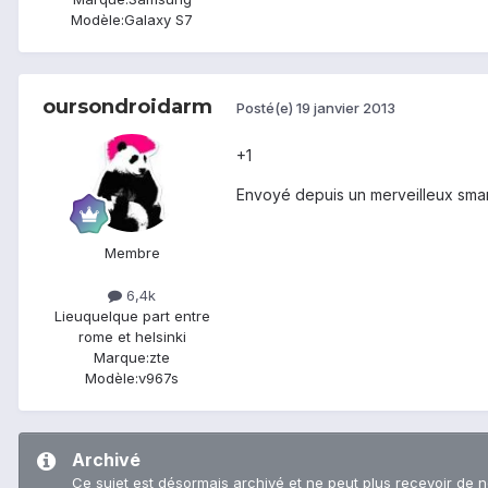
Modèle:
Galaxy S7
oursondroidarm
Posté(e)
19 janvier 2013
+1
Envoyé depuis un merveilleux smar
Membre
6,4k
Lieu
quelque part entre
rome et helsinki
Marque:
zte
Modèle:
v967s
Archivé
Ce sujet est désormais archivé et ne peut plus recevoir de 