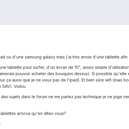
pad ou d'une samsung galaxy mais j'ai très envie d'une tablette afin
e tablette pour surfer, d'un écran de 10", assez simple d'utilisati
(j'aimerais pouvoir acheter des bouquins dessus). Si possible qu'ell
ur ça aussi que je ne veux pas de l'ipad). Et bien sûre wifi (mais bon
e SAV). Voilou
 des sujets dans le forum ne me parlez pas technique je ne pige rien 
s tablettes arnova qu'en dites-vous?
s