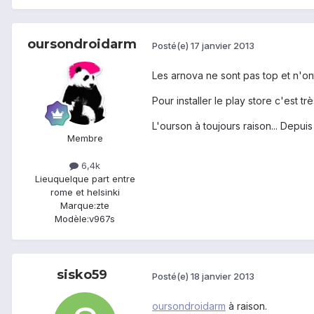
oursondroidarm
Posté(e)
17 janvier 2013
Les arnova ne sont pas top et n'ont
Pour installer le play store c'est t
L'ourson à toujours raison... Depuis
Membre
6,4k
Lieu
quelque part entre
rome et helsinki
Marque:
zte
Modèle:
v967s
sisko59
Posté(e)
18 janvier 2013
oursondroidarm
à raison.