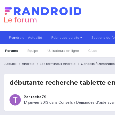
Frandroid - Actualité
Rubriques du site
Sections du f
Forums
Équipe
Utilisateurs en ligne
Clubs
Accueil
Android
Les terminaux Android
Conseils / Demandes
débutante recherche tablette ent
Par
tacha79
17 janvier 2013
dans
Conseils / Demandes d'aide avan