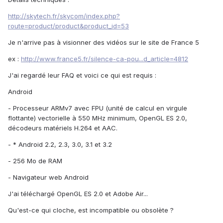
http://skytech.fr/skycom/index.php?
route=product/product&product_id=53
Je n'arrive pas à visionner des vidéos sur le site de France 5
ex :
http://www.france5.fr/silence-ca-pou...d_article=4812
J'ai regardé leur FAQ et voici ce qui est requis :
Android
- Processeur ARMv7 avec FPU (unité de calcul en virgule
flottante) vectorielle à 550 MHz minimum, OpenGL ES 2.0,
décodeurs matériels H.264 et AAC.
- * Android 2.2, 2.3, 3.0, 3.1 et 3.2
- 256 Mo de RAM
- Navigateur web Android
J'ai téléchargé OpenGL ES 2.0 et Adobe Air...
Qu'est-ce qui cloche, est incompatible ou obsolète ?