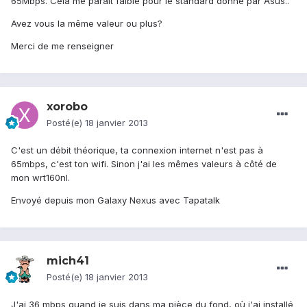
65Mbps. Cela me parait faible pour le standard donné par Asus..
Avez vous la même valeur ou plus?
Merci de me renseigner
xorobo
Posté(e)
18 janvier 2013
C'est un débit théorique, ta connexion internet n'est pas à
65mbps, c'est ton wifi. Sinon j'ai les mêmes valeurs à côté de
mon wrt160nl.
Envoyé depuis mon Galaxy Nexus avec Tapatalk
mich41
Posté(e)
18 janvier 2013
J'ai 36 mbps quand je suis dans ma pièce du fond, où j'ai installé