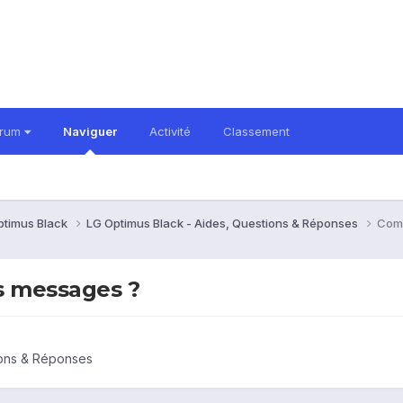
orum
Naviguer
Activité
Classement
ptimus Black
LG Optimus Black - Aides, Questions & Réponses
Comm
s messages ?
ions & Réponses