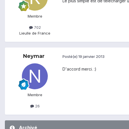
Le plus simple est de télécharge
Membre
702
Lieu
Ile de France
Neymar
Posté(e)
19 janvier 2013
D'accord merci. :)
Membre
26
Archivé