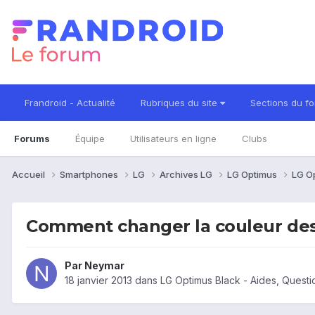
Frandroid - Actualité
Rubriques du site
Sections du f
Forums
Équipe
Utilisateurs en ligne
Clubs
Accueil
Smartphones
LG
Archives LG
LG Optimus
LG O
Comment changer la couleur de
Par
Neymar
18 janvier 2013
dans
LG Optimus Black - Aides, Quest