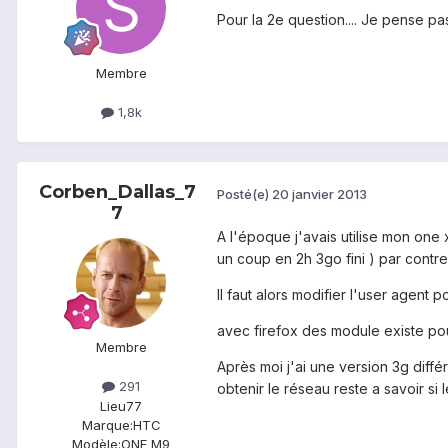
Pour la 2e question.... Je pense pa
Membre
1,8k
Corben_Dallas_7
Posté(e)
20 janvier 2013
7
A l'époque j'avais utilise mon one 
un coup en 2h 3go fini ) par contre 
Il faut alors modifier l'user agent
avec firefox des module existe po
Membre
Après moi j'ai une version 3g différ
291
obtenir le réseau reste a savoir s
Lieu
77
Marque:
HTC
Modèle:
ONE M9