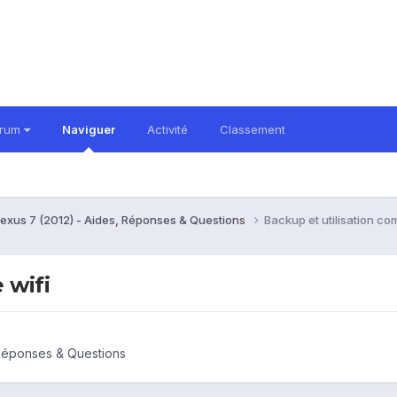
orum
Naviguer
Activité
Classement
exus 7 (2012) - Aides, Réponses & Questions
Backup et utilisation co
 wifi
 Réponses & Questions