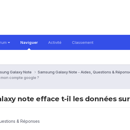
orum
Naviguer
Activité
Classement
sung Galaxy Note
Samsung Galaxy Note - Aides, Questions & Répon
r mon compte google ?
laxy note efface t-il les données s
uestions & Réponses