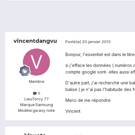
vincentdangvu
Posté(e)
20 janvier 2013
Bonjour, l'essentiel est dans le titre
si j'efface les données ( numéros 
compte google sont- elles aussi e
Membre
D'autre part, j'ai recherché une bal
balise ( je n'ai pas l'habitude des 
6
Lieu
Torcy 77
Merci de me répondre
Marque:
Samsung
Modèle:
ga:axy note
Vincent