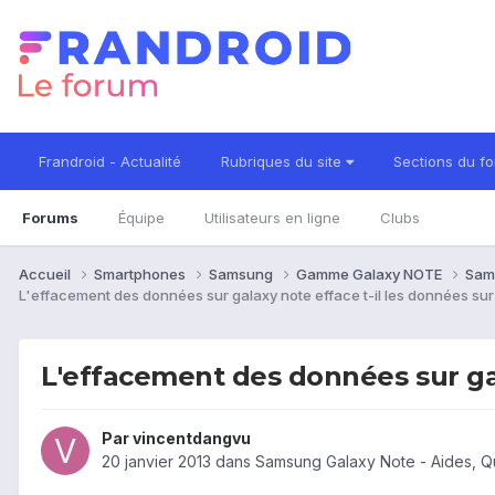
Frandroid - Actualité
Rubriques du site
Sections du f
Forums
Équipe
Utilisateurs en ligne
Clubs
Accueil
Smartphones
Samsung
Gamme Galaxy NOTE
Sam
L'effacement des données sur galaxy note efface t-il les données su
L'effacement des données sur ga
Par
vincentdangvu
20 janvier 2013
dans
Samsung Galaxy Note - Aides, Q