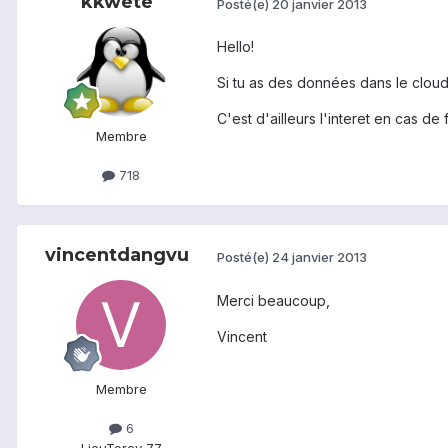
kkwete
Posté(e)
20 janvier 2013
Hello!
Si tu as des données dans le cloud
C'est d'ailleurs l'interet en cas d
Membre
718
vincentdangvu
Posté(e)
24 janvier 2013
Merci beaucoup,
Vincent
Membre
6
Lieu
Torcy 77