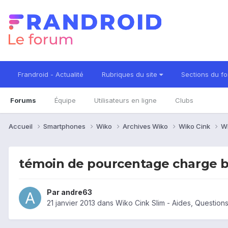
Frandroid - Actualité
Rubriques du site
Sections du f
Forums
Équipe
Utilisateurs en ligne
Clubs
Accueil
Smartphones
Wiko
Archives Wiko
Wiko Cink
Wi
témoin de pourcentage charge b
Par
andre63
21 janvier 2013
dans
Wiko Cink Slim - Aides, Questio