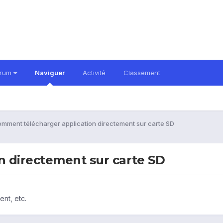
orum
Naviguer
Activité
Classement
mment télécharger application directement sur carte SD
 directement sur carte SD
nt, etc.