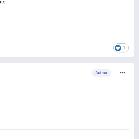
rte.
1
Auteur