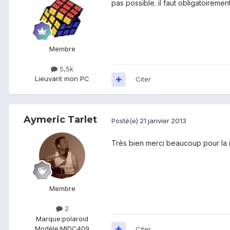
pas possible. il faut obligatoireme
Membre
5,5k
Lieu
vant mon PC
Citer
Aymeric Tarlet
Posté(e)
21 janvier 2013
Très bien merci beaucoup pour la
Membre
2
Marque:
polaroid
Modèle:
MIDC409
Citer