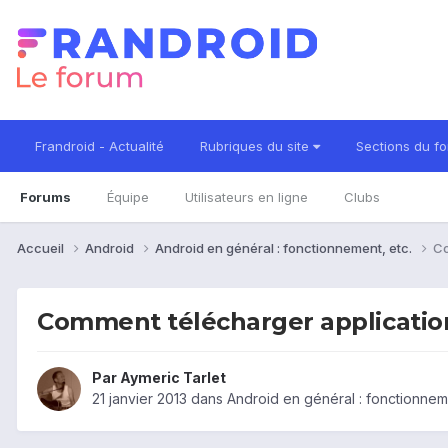
Frandroid - Actualité
Rubriques du site
Sections du f
Forums
Équipe
Utilisateurs en ligne
Clubs
Accueil
Android
Android en général : fonctionnement, etc.
Co
Comment télécharger application
Par
Aymeric Tarlet
21 janvier 2013
dans
Android en général : fonctionneme