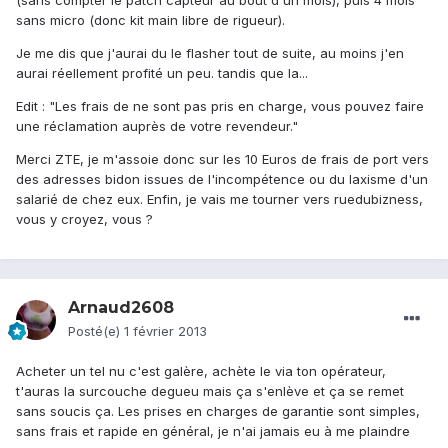
(sans compter le patch capteur au bout d'un mois), puis 4 mois
sans micro (donc kit main libre de rigueur).
Je me dis que j'aurai du le flasher tout de suite, au moins j'en
aurai réellement profité un peu. tandis que la...
Edit : "Les frais de ne sont pas pris en charge, vous pouvez faire
une réclamation auprès de votre revendeur."
Merci ZTE, je m'assoie donc sur les 10 Euros de frais de port vers
des adresses bidon issues de l'incompétence ou du laxisme d'un
salarié de chez eux. Enfin, je vais me tourner vers ruedubizness,
vous y croyez, vous ?
Arnaud2608
Posté(e)
1 février 2013
Acheter un tel nu c'est galère, achète le via ton opérateur,
t'auras la surcouche degueu mais ça s'enlève et ça se remet
sans soucis ça. Les prises en charges de garantie sont simples,
sans frais et rapide en général, je n'ai jamais eu à me plaindre