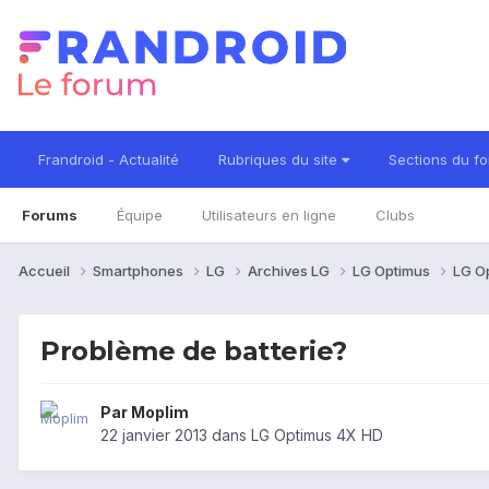
Frandroid - Actualité
Rubriques du site
Sections du f
Forums
Équipe
Utilisateurs en ligne
Clubs
Accueil
Smartphones
LG
Archives LG
LG Optimus
LG O
Problème de batterie?
Par
Moplim
22 janvier 2013
dans
LG Optimus 4X HD