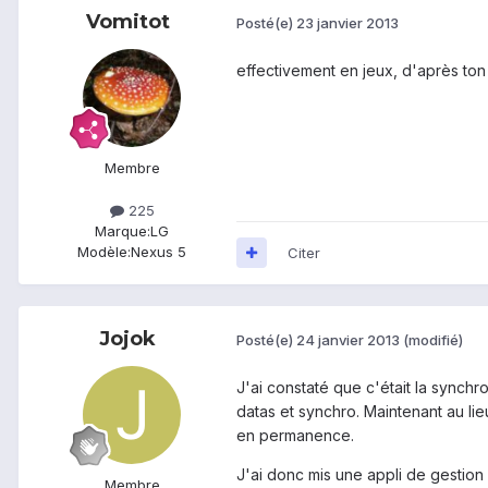
Vomitot
Posté(e)
23 janvier 2013
effectivement en jeux, d'après to
Membre
225
Marque:
LG
Modèle:
Nexus 5
Citer
Jojok
Posté(e)
24 janvier 2013
(modifié)
J'ai constaté que c'était la synch
datas et synchro. Maintenant au lie
en permanence.
J'ai donc mis une appli de gestion
Membre