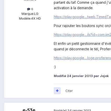
partant du taf. Comme ça quand j'ut
activation à la demande.
6
Marque:
LG
https://play.google....tweb.TimedT
Modèle:
4X HD
Pour rajouter les boutons sync on/of
https://play.google....ils?id=com.jim
Et enfin un petit gestionnaire d'é
quand je déconnecte le tèl, Profe
https://play.google....loge.profere
:)
Modifié
24 janvier 2013
par Jojok
Citer
e-53e
Posté(e)
24 janvier 2013