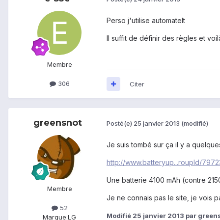
Perso j'utilise automatelt
Il suffit de définir des règles et voi
Membre
306
Citer
greensnot
Posté(e)
25 janvier 2013
(modifié)
Je suis tombé sur ça il y a quelque
http://www.batteryup...roupId/797
Une batterie 4100 mAh (contre 2150
Membre
Je ne connais pas le site, je vois p
52
Modifié
25 janvier 2013
par green
Marque:
LG