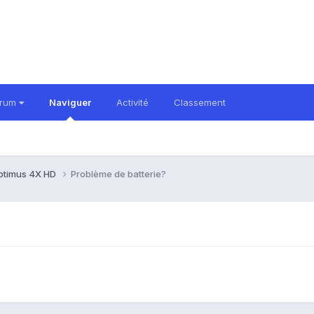
orum
Naviguer
Activité
Classement
ptimus 4X HD
Problème de batterie?