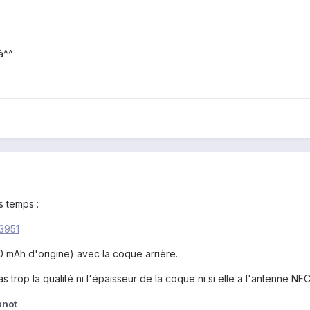
là^^
s temps :
23951
 mAh d'origine) avec la coque arrière.
as trop la qualité ni l'épaisseur de la coque ni si elle a l'antenne N
snot