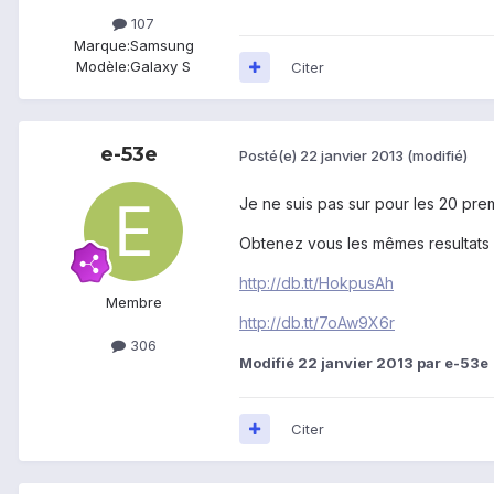
107
Marque:
Samsung
Modèle:
Galaxy S
Citer
e-53e
Posté(e)
22 janvier 2013
(modifié)
Je ne suis pas sur pour les 20 pre
Obtenez vous les mêmes resultats
http://db.tt/HokpusAh
Membre
http://db.tt/7oAw9X6r
306
Modifié
22 janvier 2013
par e-53e
Citer