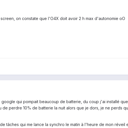
n screen, on constate que l'O4X doit avoir 2 h max d'autonomie oO
ro google qui pompait beaucoup de batterie, du coup j'ai installé qu
u de perdre 10% de batterie la nuit alors que je dors, je ne perds q
 de tâches qui me lance la synchro le matin à l'heure de mon réveil 