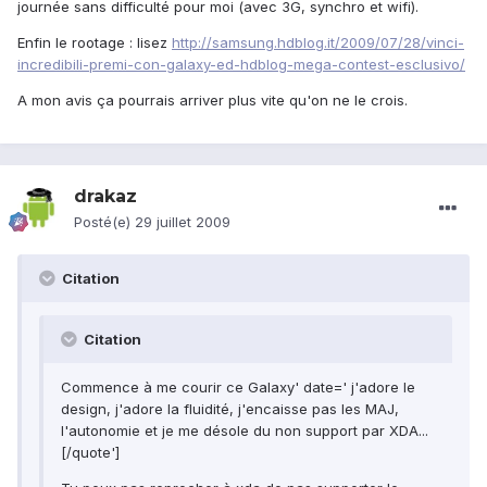
journée sans difficulté pour moi (avec 3G, synchro et wifi).
Enfin le rootage : lisez
http://samsung.hdblog.it/2009/07/28/vinci-
incredibili-premi-con-galaxy-ed-hdblog-mega-contest-esclusivo/
A mon avis ça pourrais arriver plus vite qu'on ne le crois.
drakaz
Posté(e)
29 juillet 2009
Citation
Citation
Commence à me courir ce Galaxy' date=' j'adore le
design, j'adore la fluidité, j'encaisse pas les MAJ,
l'autonomie et je me désole du non support par XDA...
[/quote']