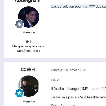
Abdelghani
pas de solution pour moi ??? des sug
Membre
6
Marque:
sony ericsson
Modèle:
xperia t
CCWH
Posté(e)
25 janvier 2013
Hello,
Il faudrait changer l'IMEI de ton té
Je ne sais pas si c'est faisable ave
Membre
Désolé pour toi.