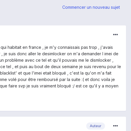
Commencer un nouveau sujet
ui habitait en france , je m'y connaissais pas trop , j'avais
r , je suis donc aller le desimlocker on m'a demander l imei de
aucun problème avec ce tel et qu'il pouvais me le dismlocker ,
 ce tel , et puis au bout de deux semaine je suis revenu pour le
acklist' et que l'imei etait bloqué , c'est la qu'on m'a fait
me volé pour être remboursé par la suite :( et donc voila je
e faire svp je suis vraiment bloqué :/ est ce qu'il y a moyen
Auteur