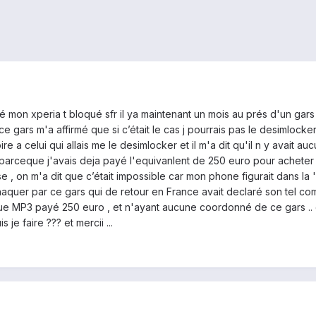
té mon xperia t bloqué sfr il ya maintenant un mois au prés d'un gars q
e gars m'a affirmé que si c’était le cas j pourrais pas le desimlocke
re a celui qui allais me le desimlocker et il m'a dit qu'il n y avait 
re parceque j'avais deja payé l'equivanlent de 250 euro pour acheter
, on m'a dit que c’était impossible car mon phone figurait dans la 'bl
aquer par ce gars qui de retour en France avait declaré son tel com
e MP3 payé 250 euro , et n'ayant aucune coordonné de ce gars .. qu
je faire ??? et mercii ...