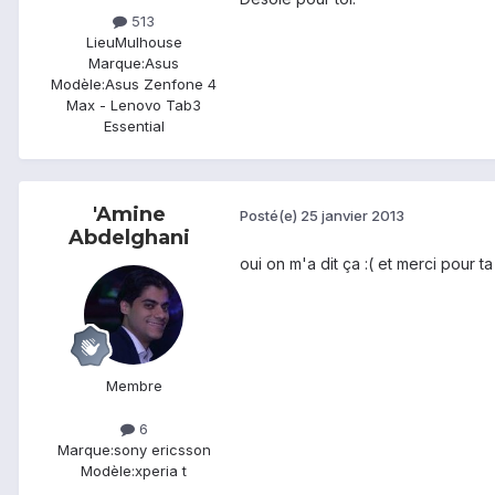
513
Lieu
Mulhouse
Marque:
Asus
Modèle:
Asus Zenfone 4
Max - Lenovo Tab3
Essential
'Amine
Posté(e)
25 janvier 2013
Abdelghani
oui on m'a dit ça :( et merci pour ta
Membre
6
Marque:
sony ericsson
Modèle:
xperia t