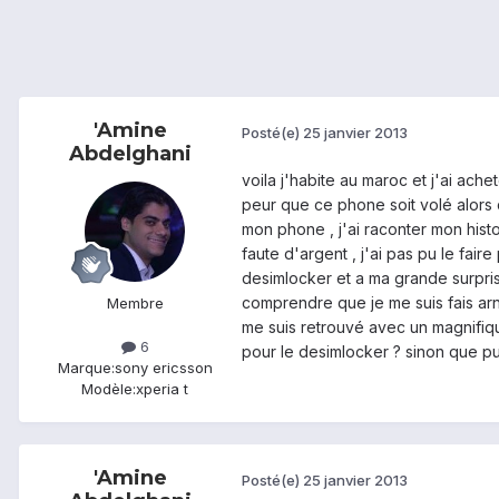
'Amine
Posté(e)
25 janvier 2013
Abdelghani
voila j'habite au maroc et j'ai ache
peur que ce phone soit volé alors c
mon phone , j'ai raconter mon histoi
faute d'argent , j'ai pas pu le fai
desimlocker et a ma grande surprise 
comprendre que je me suis fais arn
Membre
me suis retrouvé avec un magnifiqu
6
pour le desimlocker ? sinon que puis 
Marque:
sony ericsson
Modèle:
xperia t
'Amine
Posté(e)
25 janvier 2013