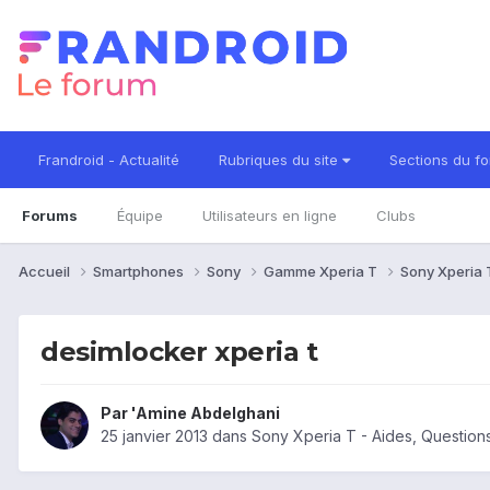
Frandroid - Actualité
Rubriques du site
Sections du f
Forums
Équipe
Utilisateurs en ligne
Clubs
Accueil
Smartphones
Sony
Gamme Xperia T
Sony Xperia
desimlocker xperia t
Par
'Amine Abdelghani
25 janvier 2013
dans
Sony Xperia T - Aides, Questio