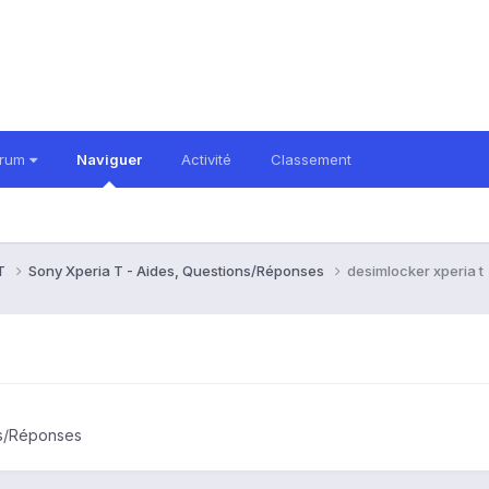
orum
Naviguer
Activité
Classement
 T
Sony Xperia T - Aides, Questions/Réponses
desimlocker xperia t
ns/Réponses