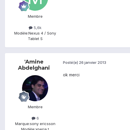
Membre
5,6k
Modèle:
Nexus 4 / Sony
Tablet S
'Amine
Posté(e)
26 janvier 2013
Abdelghani
ok merci
Membre
6
Marque:
sony ericsson
Modèle:
xperia t