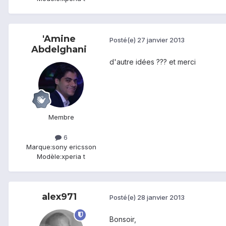
'Amine
Posté(e)
27 janvier 2013
Abdelghani
d'autre idées ??? et merci
Membre
6
Marque:
sony ericsson
Modèle:
xperia t
alex971
Posté(e)
28 janvier 2013
Bonsoir,