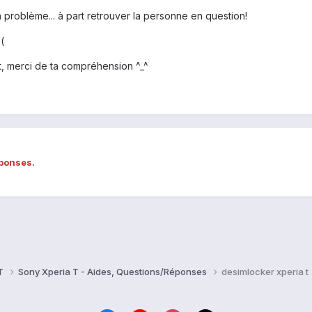
on problème... à part retrouver la personne en question!
(
, merci de ta compréhension ^_^
éponses.
 T
Sony Xperia T - Aides, Questions/Réponses
desimlocker xperia t