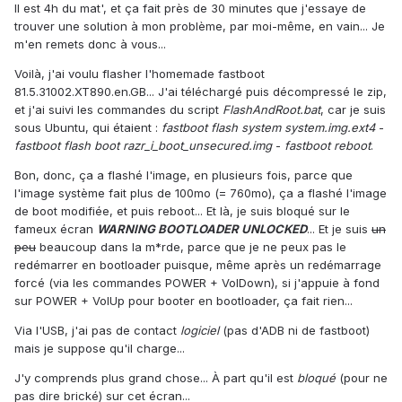
Il est 4h du mat', et ça fait près de 30 minutes que j'essaye de
trouver une solution à mon problème, par moi-même, en vain... Je
m'en remets donc à vous...
Voilà, j'ai voulu flasher l'homemade fastboot
81.5.31002.XT890.en.GB... J'ai téléchargé puis décompressé le zip,
et j'ai suivi les commandes du script
FlashAndRoot.bat
, car je suis
sous Ubuntu, qui étaient :
fastboot flash system system.img.ext4
-
fastboot flash boot razr_i_boot_unsecured.img
-
fastboot reboot
.
Bon, donc, ça a flashé l'image, en plusieurs fois, parce que
l'image système fait plus de 100mo (= 760mo), ça a flashé l'image
de boot modifiée, et puis reboot... Et là, je suis bloqué sur le
fameux écran
WARNING BOOTLOADER UNLOCKED
... Et je suis
un
peu
beaucoup dans la m*rde, parce que je ne peux pas le
redémarrer en bootloader puisque, même après un redémarrage
forcé (via les commandes POWER + VolDown), si j'appuie à fond
sur POWER + VolUp pour booter en bootloader, ça fait rien...
Via l'USB, j'ai pas de contact
logiciel
(pas d'ADB ni de fastboot)
mais je suppose qu'il charge...
J'y comprends plus grand chose... À part qu'il est
bloqué
(pour ne
pas dire brické) sur cet écran...