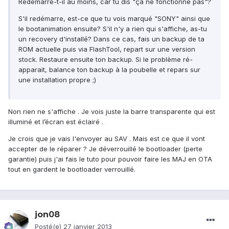
Redémarre-t-il au moins, car tu dis "ça ne fonctionne pas"?
S'il redémarre, est-ce que tu vois marqué "SONY" ainsi que
le bootanimation ensuite? S'il n'y a rien qui s'affiche, as-tu
un recovery d'installé? Dans ce cas, fais un backup de ta
ROM actuelle puis via FlashTool, repart sur une version
stock. Restaure ensuite ton backup. Si le problème ré-
apparait, balance ton backup à la poubelle et repars sur
une installation propre ;)
Non rien ne s'affiche . Je vois juste la barre transparente qui est
illuminé et l’écran est éclairé .
Je crois que je vais l'envoyer au SAV . Mais est ce que il vont
accepter de le réparer ? Je déverrouillé le bootloader (perte
garantie) puis j'ai fais le tuto pour pouvoir faire les MAJ en OTA
tout en gardent le bootloader verrouillé.
jon08
Posté(e)
27 janvier 2013