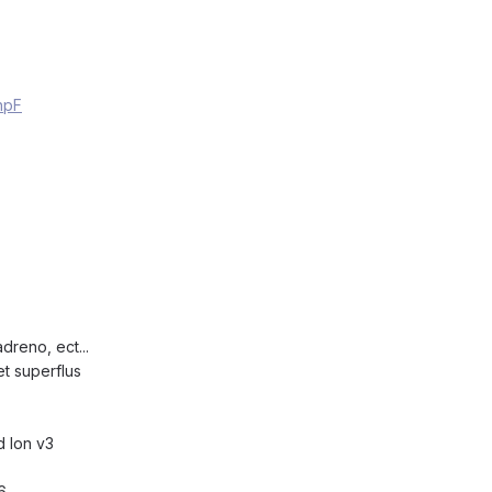
/hpF
dreno, ect...
t superflus
d Ion v3
6