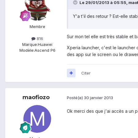
Le 29/01/2013 à 05:55, maofi
Y'a t'il des retour ? Est-elle s
Membre
Sur mon tel elle est très stable et ba
816
Marque:
Huawei
Xperia launcher, c'est le launcher
Modèle:
Ascend P6
des app sur le screen ou le drawer
Citer
maofiozo
Posté(e)
30 janvier 2013
Ok merci des que j'ai accès a un p