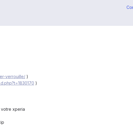
Co
er-verrouille/
)
...d.php?t=1830170
)
 votre xperia
ip