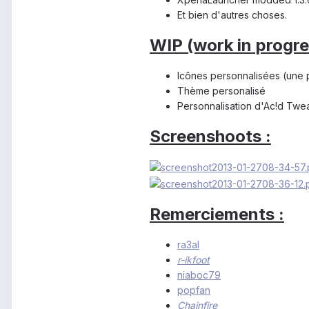
Et bien d'autres choses.
WIP (work in progre
Icônes personnalisées (une 
Thème personalisé
Personnalisation d'Ac!d Twe
Screenshoots :
Remerciements :
ra3al
r-ikfoot
niaboc79
popfan
Chainfire