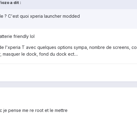
ozo a dit :
table ? C'est quoi xperia launcher modded
tterie friendly lol
 de l'xperia T avec quelques options sympa, nombre de screens, comp
, masquer le dock, fond du dock ect....
c je pense me re root et le mettre