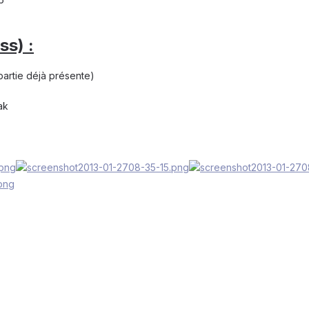
ss) :
partie déjà présente)
ak