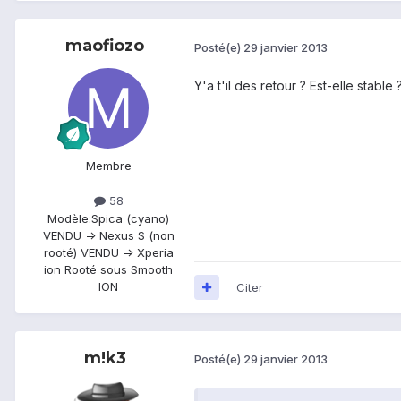
maofiozo
Posté(e)
29 janvier 2013
Y'a t'il des retour ? Est-elle stab
Membre
58
Modèle:
Spica (cyano)
VENDU => Nexus S (non
rooté) VENDU => Xperia
ion Rooté sous Smooth
ION
Citer
m!k3
Posté(e)
29 janvier 2013