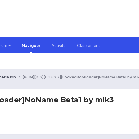
orum
Naviguer
Activité
Classement
peria Ion
[ROM][ICS][6.1.E.3.7][LockedBootloader]NoName Beta1 by m!
tloader]NoName Beta1 by m!k3