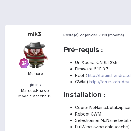
m!k3
Posté(e)
27 janvier 2013
(modifié)
Pré-requis :
Un Xperia ION (LT28h)
Firmware 6.1.E.3.7
Membre
Root (
http://forum.frandro...d
CWM (
http://forum.xda-dev
816
Marque:
Huawei
Installation :
Modèle:
Ascend P6
Copier NoName.beta1.zip sur
Reboot CWM
Sélectionner NoName.beta1.z
FullWipe (wipe data /cache)