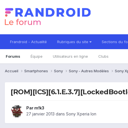
Frandroid - Actualité
Rubriques du site
Sections du f
Forums
Équipe
Utilisateurs en ligne
Clubs
Accueil
Smartphones
Sony
Sony - Autres Modèles
Sony X
[ROM][ICS][6.1.E.3.7][LockedBoo
Par
m!k3
27 janvier 2013
dans
Sony Xperia Ion