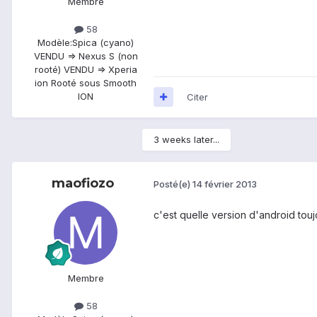
Membre
58
Modèle:
Spica (cyano)
VENDU => Nexus S (non
rooté) VENDU => Xperia
ion Rooté sous Smooth
ION
Citer
3 weeks later...
maofiozo
Posté(e)
14 février 2013
c'est quelle version d'android tou
Membre
58