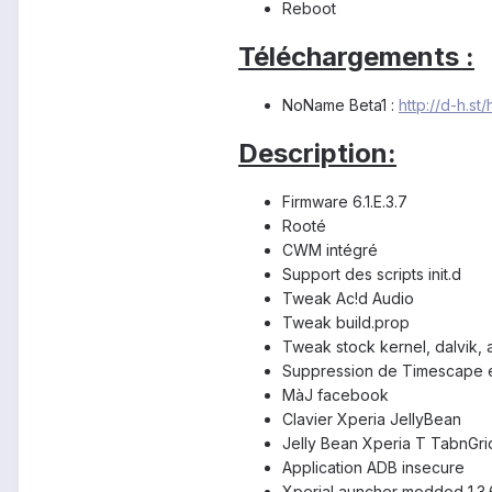
Reboot
Téléchargements :
NoName Beta1 :
http://d-h.st
Description:
Firmware 6.1.E.3.7
Rooté
CWM intégré
Support des scripts init.d
Tweak Ac!d Audio
Tweak build.prop
Tweak stock kernel, dalvik, a
Suppression de Timescape e
MàJ facebook
Clavier Xperia JellyBean
Jelly Bean Xperia T TabnGri
Application ADB insecure
XperiaLauncher modded 1.3.