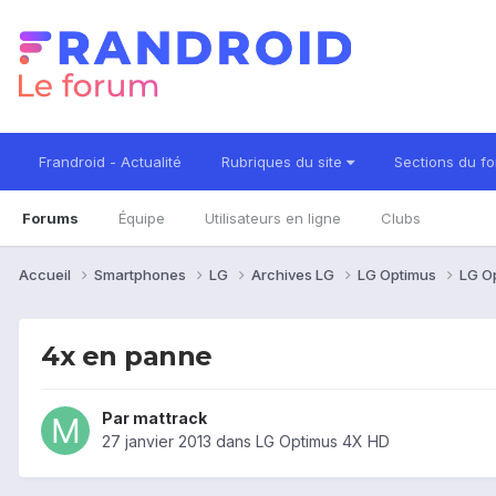
Frandroid - Actualité
Rubriques du site
Sections du f
Forums
Équipe
Utilisateurs en ligne
Clubs
Accueil
Smartphones
LG
Archives LG
LG Optimus
LG O
4x en panne
Par
mattrack
27 janvier 2013
dans
LG Optimus 4X HD