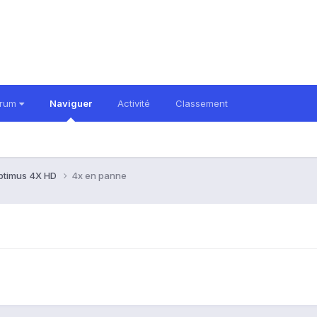
orum
Naviguer
Activité
Classement
ptimus 4X HD
4x en panne