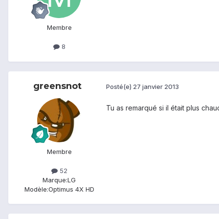
Membre
8
greensnot
Posté(e)
27 janvier 2013
Tu as remarqué si il était plus cha
Membre
52
Marque:
LG
Modèle:
Optimus 4X HD